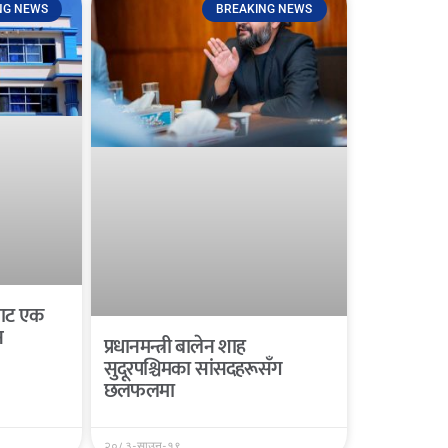
NG NEWS
BREAKING NEWS
यबाट एक
न
प्रधानमन्त्री बालेन शाह
सुदूरपश्चिमका सांसदहरूसँग
छलफलमा
२०८३-साउन-१९