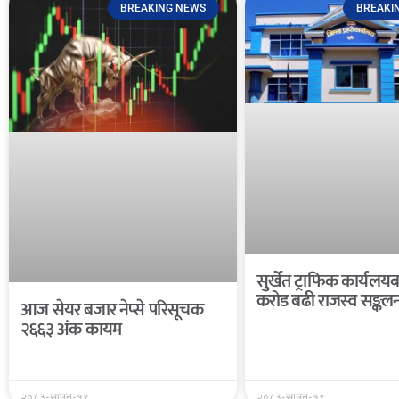
BREAKING NEWS
BREAKI
सुर्खेत ट्राफिक कार्यल
करोड बढी राजस्व सङ्कल
आज सेयर बजार नेप्से परिसूचक
२६६३ अंक कायम
२०८३-साउन-१९
२०८३-साउन-१९