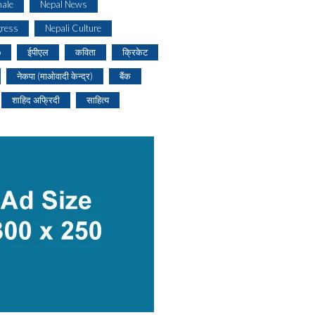
ale
Nepal News
gress
Nepali Culture
o
ईपीएल
कविता
क्रिकेट
नेकपा (माओवादी केन्द्र)
बैंक
शाहिद अफ्रिदी
साहित्य