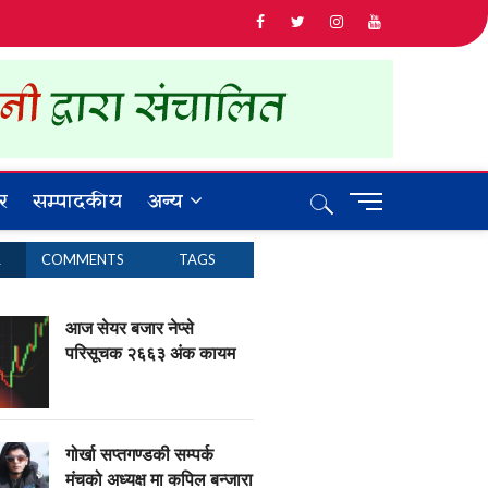
र
सम्पादकीय
अन्य
M
e
n
R
COMMENTS
TAGS
u
B
u
आज सेयर बजार नेप्से
t
परिसूचक २६६३ अंक कायम
t
o
n
गोर्खा सप्तगण्डकी सम्पर्क
मंचको अध्यक्ष मा कपिल बन्जारा