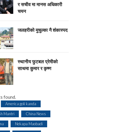
र सचीव मा मानस अधिकारी
चयन
जलहरीको मुचुल्का नै शंंकास्पद
स्थानीय फुटबल प्रेमीको
साथमा कुमार र कृष्ण
s found.
America goli kanda
sh Mantri
China News
ma
Nekapa Maobadi