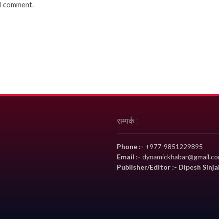
 I comment.
सम्पर्क :
Phone :-
+977-9851229895
Email :-
dynamickhabar@gmail.c
Publisher/Editor :- Dipesh Sinja