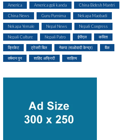
America
America goli kanda
China Bidesh Mantri
China News
Guru Purnima
Nekapa Maobadi
Nekapa Yemale
Nepal News
Nepali Congress
Nepali Culture
Nepali Patro
ईपीएल
कविता
क्रिकेट
ट्रेजरी बिल
नेकपा (माओवादी केन्द्र)
बैंक
वर्षमान पुन
शाहिद अफ्रिदी
साहित्य