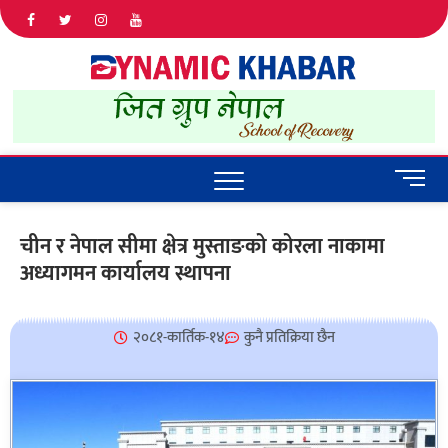
Dyna
ALL NEWS
IN NEPAL
Khab
M
e
n
चीन र नेपाल सीमा क्षेत्र मुस्ताङको कोरला नाकामा
u
अध्यागमन कार्यालय स्थापना
B
u
t
t
२०८१-कार्तिक-१४
कुनै प्रतिक्रिया छैन
o
n