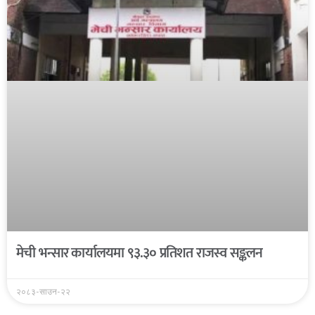
मेची भन्सार कार्यालयमा ९३.३० प्रतिशत राजस्व सङ्कलन
२०८३-साउन-२२