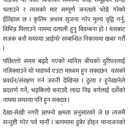
चाडपर्व वा यस्तै बिपतको समयमा केहि समूहको धन्दा
चलाउने र त्यसको मार सम्पूर्ण जनताले भोग्ने गरेको
ईतिहास छ l कृतिम अभाव सृजना गरेर मुल्य वृद्वि गर्नु,
विभिन्न मिलाउने नाममा दलाली हुनु बिडम्बना हो l यसबाट
सजक बनौ समस्या आईपरे सम्बन्धित निकायमा खबर गरौँ
l
पछिल्लो समय बढ्दै गएको मानिस बीचको दुरीपनलाई
नजिक्याउने यो चाडपर्व एउटा माध्यम हुन सक्दछन यसको
प्रवर्धन/संरक्षण गर्न जरुरी देखिन्छ l ठुला र हुनेखानेले
प्रदशर्ण गर्ने, भड्किलो बनाउदै लादा निम्न वर्गलाई दशैँको
नाममा समस्या पनि हुन सक्द्छ l
देखा-सेखी नगरी आफ्नो क्षमता अनुसारको जे छ त्यसमै
सन्तुष्टी गरेर पर्व मानौं l ऋणमामा डुबेर होइन मान्यजनको