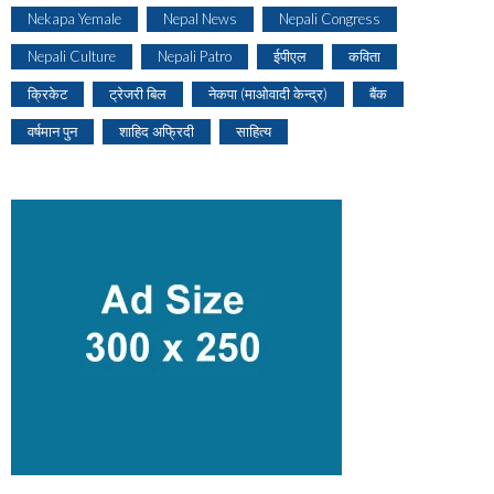
Nekapa Yemale
Nepal News
Nepali Congress
Nepali Culture
Nepali Patro
ईपीएल
कविता
क्रिकेट
ट्रेजरी बिल
नेकपा (माओवादी केन्द्र)
बैंक
वर्षमान पुन
शाहिद अफ्रिदी
साहित्य