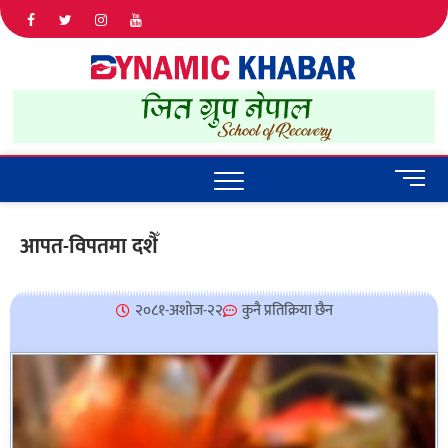
Dyna
ALL NEWS
IN NEPAL
Khab
M
e
n
आपत-विपतमा दशैँ
u
B
u
२०८१-अशोज-२२
कुनै प्रतिक्रिया छैन
t
t
o
n