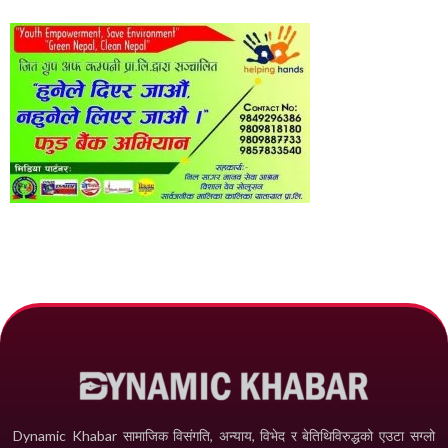
Dynamic Khabar सामाजिक विसंगति, अन्याय, विभेद­ र बेतिथिविरुद्धको एउटा सग्लो