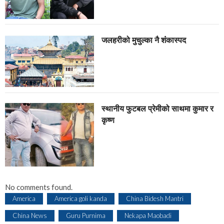
जलहरीको मुचुल्का नै शंंकास्पद
स्थानीय फुटबल प्रेमीको साथमा कुमार र
कृष्ण
No comments found.
America
America goli kanda
China Bidesh Mantri
China News
Guru Purnima
Nekapa Maobadi