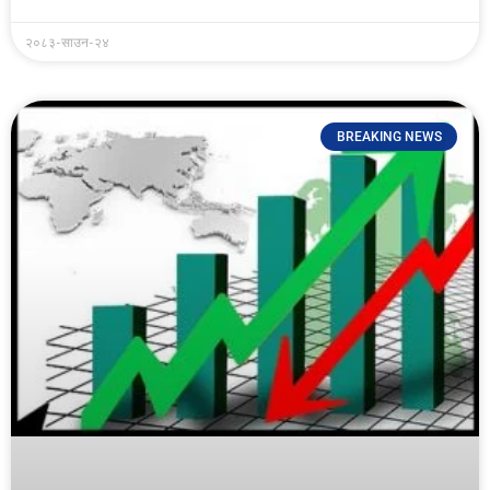
२०८३-साउन-२४
BREAKING NEWS