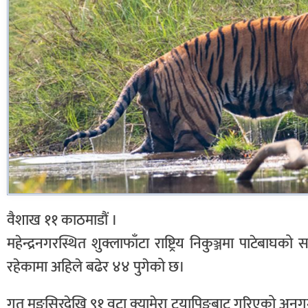
वैशाख ११ काठमाडौं ।
महेन्द्रनगरस्थित शुक्लाफाँटा राष्ट्रिय निकुञ्जमा पाटेबा
रहेकामा अहिले बढेर ४४ पुगेको छ।
गत मङ्सिरदेखि ९१ वटा क्यामेरा ट्रयापिङबाट गरिएको अनुग