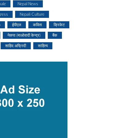
ale
Nepal News
gress
Nepali Culture
o
ईपीएल
कविता
क्रिकेट
नेकपा (माओवादी केन्द्र)
बैंक
शाहिद अफ्रिदी
साहित्य