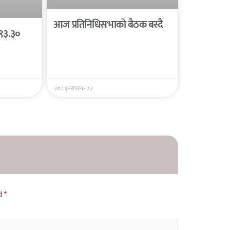
आज प्रतिनिधिसभाको बैठक बस्दै
 ९३.३०
२०८३-साउन-२२
ed
*