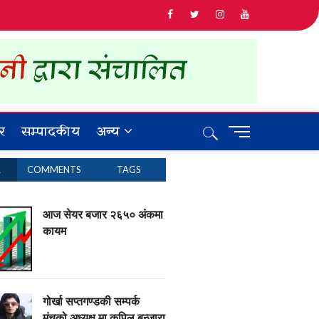
र
सम्पादकीय
अन्य
M
e
n
R
COMMENTS
TAGS
u
B
u
आज सेयर बजार २६५० अंकमा
t
कायम
t
o
n
गोर्खा सप्तगण्डकी सम्पर्क
मंचको अध्यक्ष मा कपिल बन्जारा