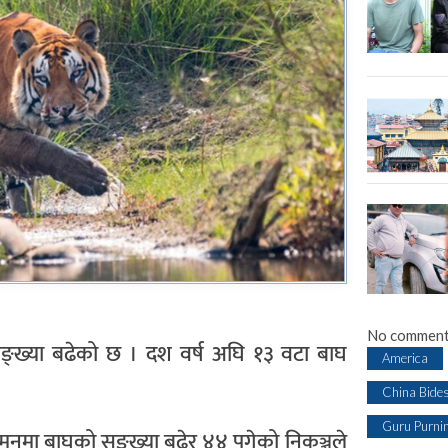
No comment
घको सङ्ख्या बढेको छ । दश वर्ष अघि १३ वटा बाघ
America
China Bide
Guru Purni
मनमा बाघको सङ्ख्या बढेर ४४ पुगेको निकुञ्जले