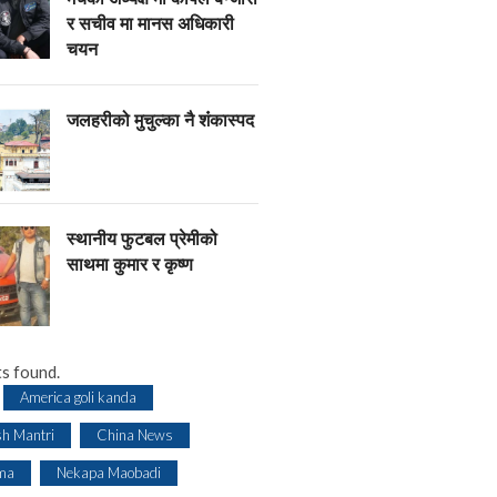
र सचीव मा मानस अधिकारी
चयन
जलहरीको मुचुल्का नै शंंकास्पद
स्थानीय फुटबल प्रेमीको
साथमा कुमार र कृष्ण
s found.
America goli kanda
sh Mantri
China News
ma
Nekapa Maobadi