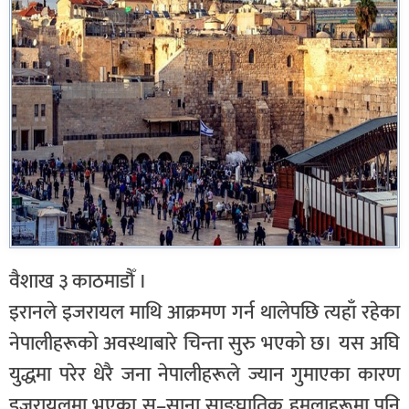
वैशाख ३ काठमाडौँ ।
इरानले इजरायल माथि आक्रमण गर्न थालेपछि त्यहाँ रहेका
नेपालीहरूको अवस्थाबारे चिन्ता सुरु भएको छ। यस अघि
युद्धमा परेर धेरै जना नेपालीहरूले ज्यान गुमाएका कारण
इजरायलमा भएका स–साना साङ्घातिक हमलाहरूमा पनि