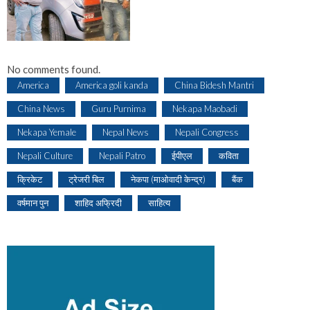
No comments found.
America
America goli kanda
China Bidesh Mantri
China News
Guru Purnima
Nekapa Maobadi
Nekapa Yemale
Nepal News
Nepali Congress
Nepali Culture
Nepali Patro
ईपीएल
कविता
क्रिकेट
ट्रेजरी बिल
नेकपा (माओवादी केन्द्र)
बैंक
वर्षमान पुन
शाहिद अफ्रिदी
साहित्य