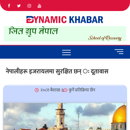
Dyna
ALL NEWS
IN NEPAL
Khab
M
e
n
नेपालीहरू इजरायलमा सुरक्षित छन् ः दूतावास
u
B
u
२०८१-बैशाख-३
कुनै प्रतिक्रिया छैन
t
t
o
n