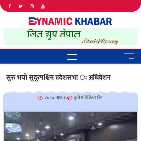
Dyna
ALL NEWS
IN NEPAL
Khab
M
e
n
सुरु भयो सुदूरपश्चिम प्रदेशसभा ः अधिवेशन
u
B
u
२०८०-माघ-१०
कुनै प्रतिक्रिया छैन
t
t
o
n