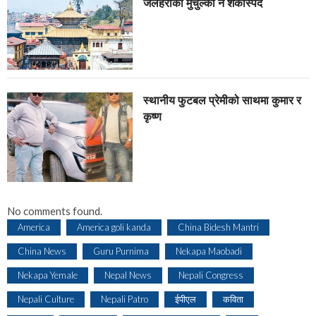
जलहरीको मुचुल्का नै शंंकास्पद
स्थानीय फुटबल प्रेमीको साथमा कुमार र
कृष्ण
No comments found.
America
America goli kanda
China Bidesh Mantri
China News
Guru Purnima
Nekapa Maobadi
Nekapa Yemale
Nepal News
Nepali Congress
Nepali Culture
Nepali Patro
ईपीएल
कविता