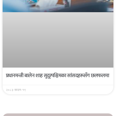
प्रधानमन्त्री बालेन शाह सुदूरपश्चिमका सांसदहरूसँग छलफलमा
२०८३-साउन-१९