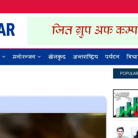
Dynamic Khabar
ALL NEWS IN NEPAL
र
मनोरन्जन
खेलकुद
अन्तराष्ट्रिय
पर्यटन
बिचा
POPULA