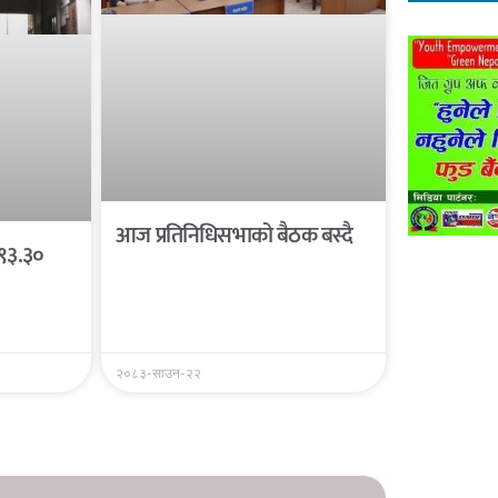
आज प्रतिनिधिसभाको बैठक बस्दै
 ९३.३०
२०८३-साउन-२२