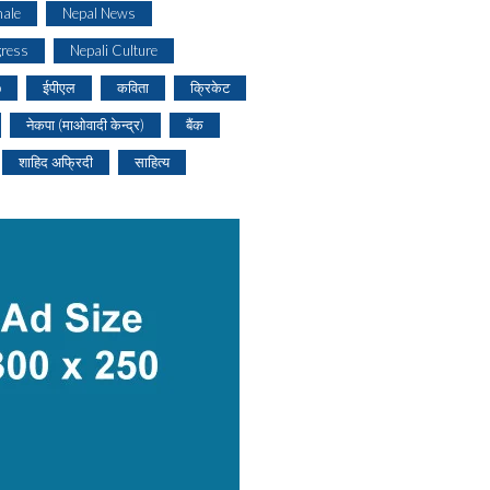
ale
Nepal News
gress
Nepali Culture
o
ईपीएल
कविता
क्रिकेट
नेकपा (माओवादी केन्द्र)
बैंक
शाहिद अफ्रिदी
साहित्य