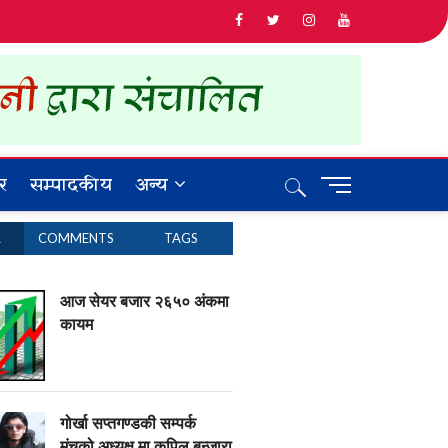
र
सम्पादकीय
अन्य
M
e
n
R
COMMENTS
TAGS
u
B
u
आज सेयर बजार २६५० अंकमा
t
कायम
t
o
n
गोर्खा सप्तगण्डकी सम्पर्क
मंचको अध्यक्ष मा कपिल बन्जारा