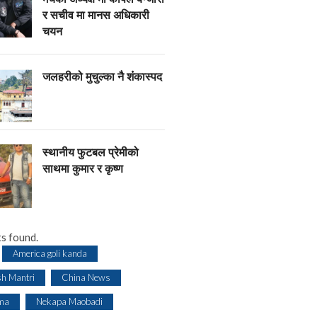
र सचीव मा मानस अधिकारी
चयन
जलहरीको मुचुल्का नै शंंकास्पद
स्थानीय फुटबल प्रेमीको
साथमा कुमार र कृष्ण
s found.
America goli kanda
sh Mantri
China News
ma
Nekapa Maobadi