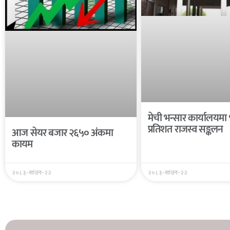
मेची भन्सार कार्यालयमा
प्रतिशत राजस्व सङ्कलन
आज सेयर बजार २६५० अंकमा
कायम
२०८३-साउन-२२
२०८३-साउन-२२