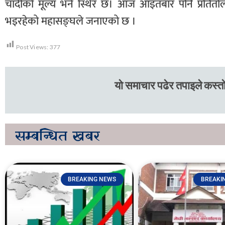
चाँदीको मूल्य भने स्थिर छ। आज आइतबार पनि प्रतितो
भइरहेको महासङ्घले जनाएको छ ।
Post Views:
377
यो समाचार पढेर तपाइले कस्तो
सम्बन्धित
खबर
BREAKING NEWS
BREAKI