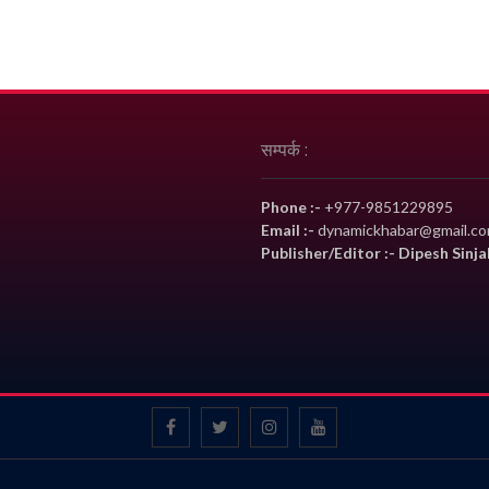
सम्पर्क :
Phone :-
+977-9851229895
Email :-
dynamickhabar@gmail.c
Publisher/Editor :- Dipesh Sinja