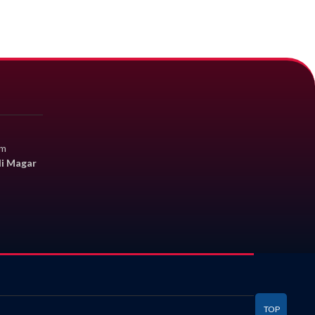
om
li Magar
TOP