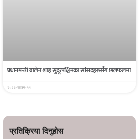
प्रधानमन्त्री बालेन शाह सुदूरपश्चिमका सांसदहरूसँग छलफलमा
२०८३-साउन-१९