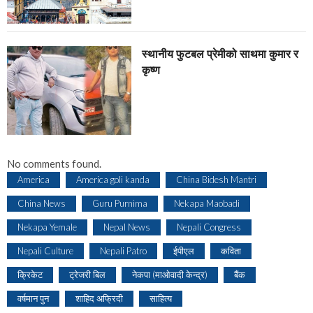
स्थानीय फुटबल प्रेमीको साथमा कुमार र
कृष्ण
No comments found.
America
America goli kanda
China Bidesh Mantri
China News
Guru Purnima
Nekapa Maobadi
Nekapa Yemale
Nepal News
Nepali Congress
Nepali Culture
Nepali Patro
ईपीएल
कविता
क्रिकेट
ट्रेजरी बिल
नेकपा (माओवादी केन्द्र)
बैंक
वर्षमान पुन
शाहिद अफ्रिदी
साहित्य