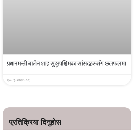
प्रधानमन्त्री बालेन शाह सुदूरपश्चिमका सांसदहरूसँग छलफलमा
२०८३-साउन-१९