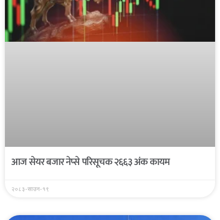
आज सेयर बजार नेप्से परिसूचक २६६३ अंक कायम
२०८३-साउन-१९