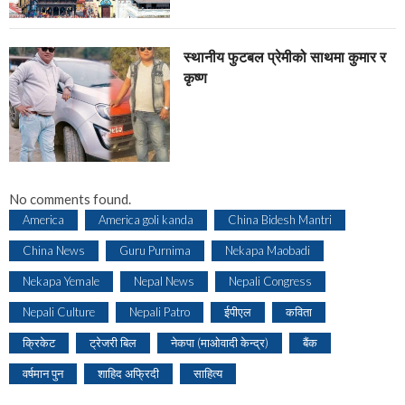
स्थानीय फुटबल प्रेमीको साथमा कुमार र
कृष्ण
No comments found.
America
America goli kanda
China Bidesh Mantri
China News
Guru Purnima
Nekapa Maobadi
Nekapa Yemale
Nepal News
Nepali Congress
Nepali Culture
Nepali Patro
ईपीएल
कविता
क्रिकेट
ट्रेजरी बिल
नेकपा (माओवादी केन्द्र)
बैंक
वर्षमान पुन
शाहिद अफ्रिदी
साहित्य