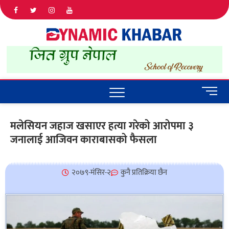
Dyna
ALL NEWS
IN NEPAL
Khab
M
e
n
मलेसियन जहाज खसाएर हत्या गरेको आरोपमा ३
u
जनालाई आजिवन काराबासको फैसला
B
u
t
t
२०७९-मंसिर-२
कुनै प्रतिक्रिया छैन
o
n