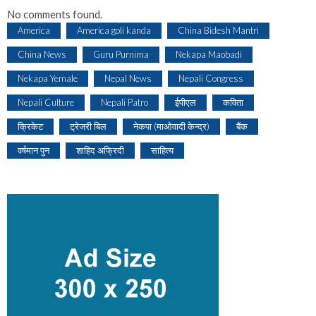
No comments found.
America
America goli kanda
China Bidesh Mantri
China News
Guru Purnima
Nekapa Maobadi
Nekapa Yemale
Nepal News
Nepali Congress
Nepali Culture
Nepali Patro
ईपीएल
कविता
क्रिकेट
ट्रेजरी बिल
नेकपा (माओवादी केन्द्र)
बैंक
वर्षमान पुन
शाहिद अफ्रिदी
साहित्य