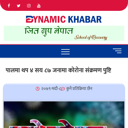
Dyna
ALL NEWS
IN NEPAL
Khab
M
e
n
पालमा थप ४ सय ८७ जनामा कोरोना संक्रमण पुष्टि
u
B
u
२०७९-भदौ-८
कुनै प्रतिक्रिया छैन
t
t
o
n