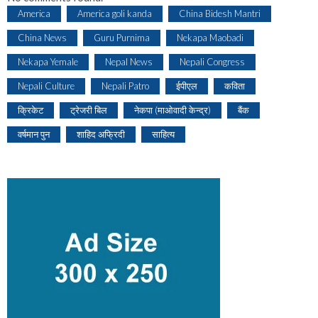
America
America goli kanda
China Bidesh Mantri
China News
Guru Purnima
Nekapa Maobadi
Nekapa Yemale
Nepal News
Nepali Congress
Nepali Culture
Nepali Patro
ईपीएल
कविता
क्रिकेट
ट्रेजरी बिल
नेकपा (माओवादी केन्द्र)
बैंक
वर्षमान पुन
शाहिद अफ्रिदी
साहित्य