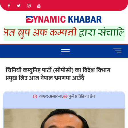
Dyna
ALL NEWS
IN NEPAL
Khab
M
e
n
चिनियाँ कम्युनिष्ट पार्टी (सीपीसी) का विदेश विभाग
u
प्रमुख लिउ आज नेपाल भ्रमणमा आउँदै
B
u
t
t
२०७९-असार-२६
कुनै प्रतिक्रिया छैन
o
n