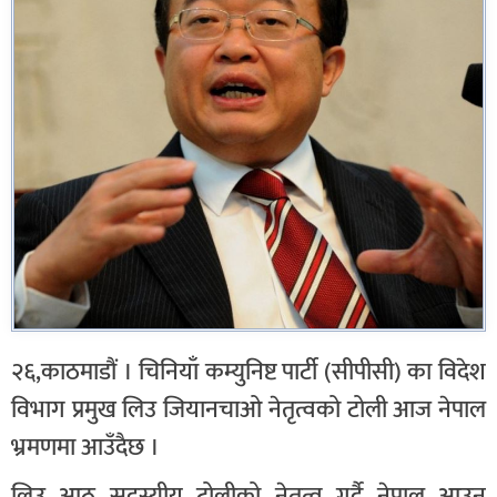
२६,काठमाडौं । चिनियाँ कम्युनिष्ट पार्टी (सीपीसी) का विदेश
विभाग प्रमुख लिउ जियानचाओ नेतृत्वको टोली आज नेपाल
भ्रमणमा आउँदैछ ।
लिउ आठ सदस्यीय टोलीको नेतृत्व गर्दै नेपाल आउन