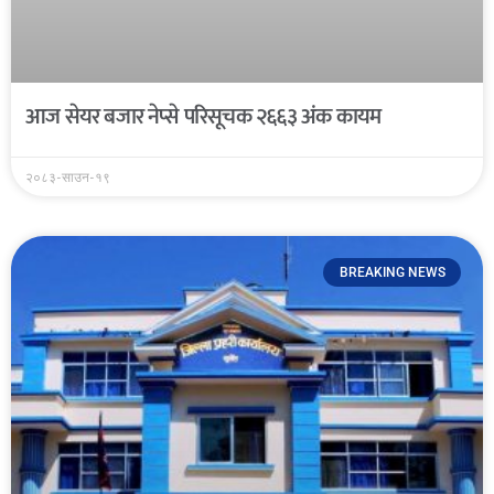
आज सेयर बजार नेप्से परिसूचक २६६३ अंक कायम
२०८३-साउन-१९
BREAKING NEWS