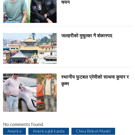
चयन
जलहरीको मुचुल्का नै शंंकास्पद
स्थानीय फुटबल प्रेमीको साथमा कुमार र
कृष्ण
No comments found.
America
America goli kanda
China Bidesh Mantri