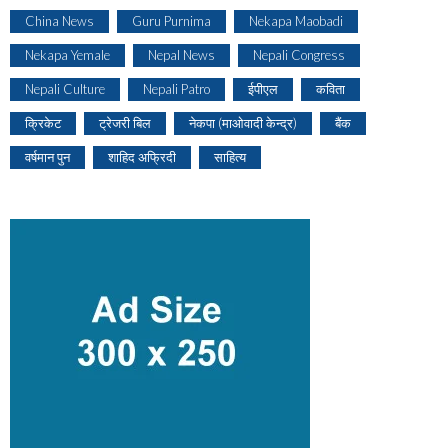
China News
Guru Purnima
Nekapa Maobadi
Nekapa Yemale
Nepal News
Nepali Congress
Nepali Culture
Nepali Patro
ईपीएल
कविता
क्रिकेट
ट्रेजरी बिल
नेकपा (माओवादी केन्द्र)
बैंक
वर्षमान पुन
शाहिद अफ्रिदी
साहित्य