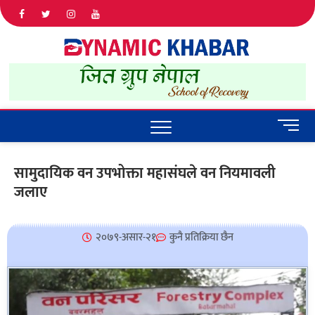
Dyna
ALL NEWS
IN NEPAL
Khab
M
e
n
सामुदायिक वन उपभोक्ता महासंघले वन नियमावली
u
जलाए
B
u
t
t
२०७९-असार-२१
कुनै प्रतिक्रिया छैन
o
n