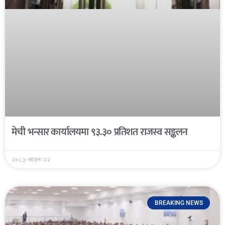
मेची भन्सार कार्यालयमा ९३.३० प्रतिशत राजस्व सङ्कलन
२०८३-साउन-२२
BREAKING NEWS