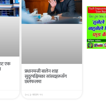
यबाट एक
न
प्रधानमन्त्री बालेन शाह
सुदूरपश्चिमका सांसदहरूसँग
छलफलमा
२०८३-साउन-१९