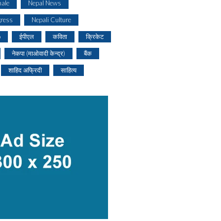
ale
Nepal News
gress
Nepali Culture
o
ईपीएल
कविता
क्रिकेट
नेकपा (माओवादी केन्द्र)
बैंक
शाहिद अफ्रिदी
साहित्य