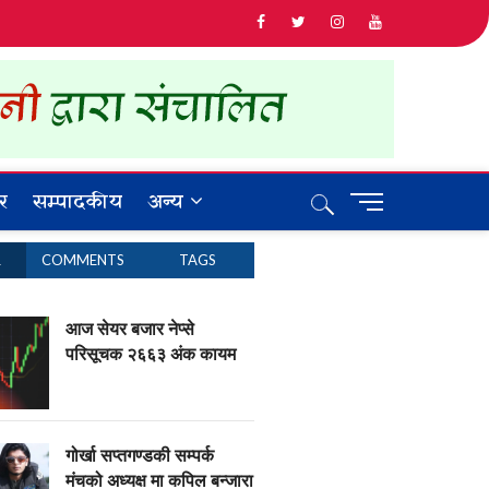
र
सम्पादकीय
अन्य
M
e
n
R
COMMENTS
TAGS
u
B
u
आज सेयर बजार नेप्से
t
परिसूचक २६६३ अंक कायम
t
o
n
गोर्खा सप्तगण्डकी सम्पर्क
मंचको अध्यक्ष मा कपिल बन्जारा