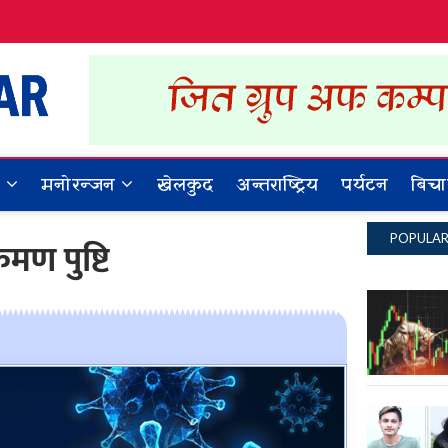
Dynamic Khabar
ALL NEWS IN NEPAL
र
मनोरन्जन
खेलकुद
अन्तराष्ट्रिय
पर्यटन
बिचा
POPULA
मण पुष्टि