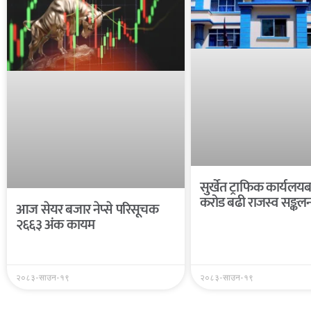
सुर्खेत ट्राफिक कार्यल
करोड बढी राजस्व सङ्कल
आज सेयर बजार नेप्से परिसूचक
२६६३ अंक कायम
२०८३-साउन-१९
२०८३-साउन-१९