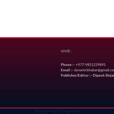
सम्पर्क :
Phone :-
+977-9851229895
Email :-
dynamickhabar@gmail.c
Publisher/Editor :- Dipesh Sinja