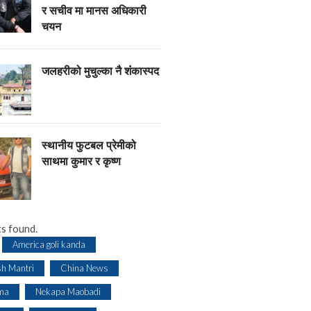
र सचीव मा मानस अधिकारी
चयन
जलहरीको मुचुल्का नै शंंकास्पद
स्थानीय फुटबल प्रेमीको
साथमा कुमार र कृष्ण
s found.
America goli kanda
sh Mantri
China News
ma
Nekapa Maobadi