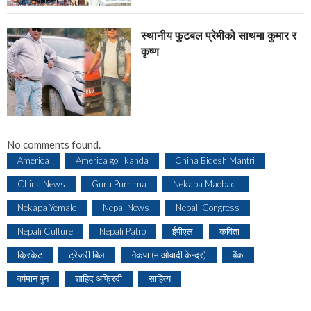
स्थानीय फुटबल प्रेमीको साथमा कुमार र
कृष्ण
No comments found.
America
America goli kanda
China Bidesh Mantri
China News
Guru Purnima
Nekapa Maobadi
Nekapa Yemale
Nepal News
Nepali Congress
Nepali Culture
Nepali Patro
ईपीएल
कविता
क्रिकेट
ट्रेजरी बिल
नेकपा (माओवादी केन्द्र)
बैंक
वर्षमान पुन
शाहिद अफ्रिदी
साहित्य