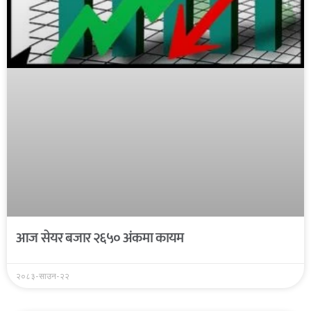
आज सेयर बजार २६५० अंकमा कायम
२०८३-साउन-२२