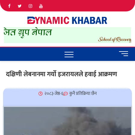
Dyna
ALL NEWS
IN NEPAL
Khab
M
e
n
दक्षिणी लेबनानमा गर्यो इजरायलले हवाई आक्रमण
u
B
u
२०८३-जेष्ठ-६
कुनै प्रतिक्रिया छैन
t
t
o
n