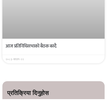
आज प्रतिनिधिसभाको बैठक बस्दै
२०८३-साउन-२२