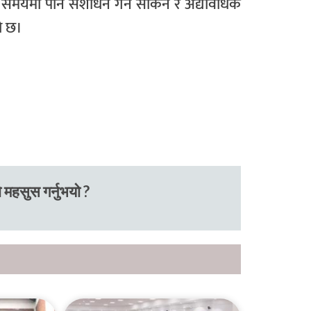
कै समयमा पनि संशोधन गर्न सकिने र अद्यावधिक
ो छ।
 महसुस गर्नुभयो ?