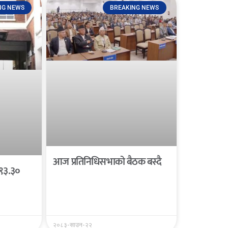
NG NEWS
BREAKING NEWS
आज प्रतिनिधिसभाको बैठक बस्दै
 ९३.३०
२०८३-साउन-२२