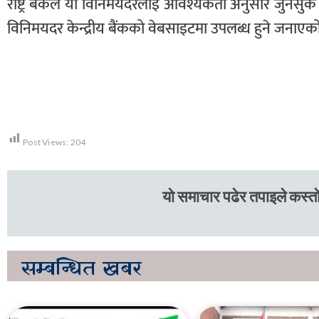
राष्ट्र बैंकले यो विनिमयदरलाई आवश्यकता अनुसार जुनसु
विनिमयदर केन्द्रीय बैंकको वेबसाइटमा उपलब्ध हुने जनाएक
Post Views:
204
यो समाचार पढेर तपाइले कस्तो
सम्बन्धित
खबर