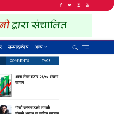
र
सम्पादकीय
अन्य
M
e
n
R
COMMENTS
TAGS
u
B
u
आज सेयर बजार २६५० अंकमा
t
कायम
t
o
n
गोर्खा सप्तगण्डकी सम्पर्क
मंचको अध्यक्ष मा कपिल बन्जारा