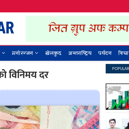
Dynamic Khabar
ALL NEWS IN NEPAL
र
मनोरन्जन
खेलकुद
अन्तराष्ट्रिय
पर्यटन
बिचा
POPULA
ाको विनिमय दर