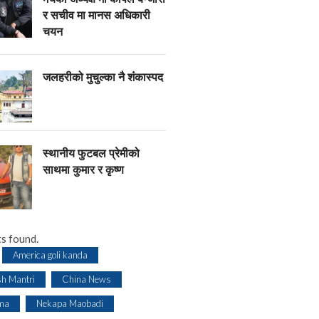
र सचीव मा मानस अधिकारी
चयन
जलहरीको मुचुल्का नै शंंकास्पद
स्थानीय फुटबल प्रेमीको
साथमा कुमार र कृष्ण
s found.
America goli kanda
sh Mantri
China News
ma
Nekapa Maobadi