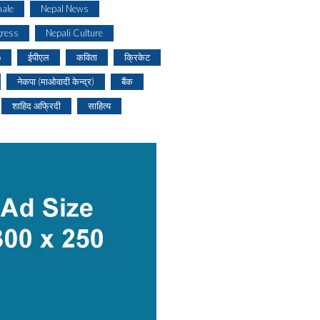
ale
Nepal News
gress
Nepali Culture
o
ईपीएल
कविता
क्रिकेट
नेकपा (माओवादी केन्द्र)
बैंक
शाहिद अफ्रिदी
साहित्य