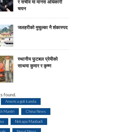
र सचीव मा मानस अधिकारी
चयन
जलहरीको मुचुल्का नै शंंकास्पद
स्थानीय फुटबल प्रेमीको
साथमा कुमार र कृष्ण
s found.
America goli kanda
sh Mantri
China News
ma
Nekapa Maobadi
ale
Nepal News