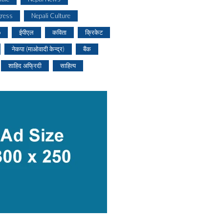
gress
Nepali Culture
o
ईपीएल
कविता
क्रिकेट
नेकपा (माओवादी केन्द्र)
बैंक
शाहिद अफ्रिदी
साहित्य