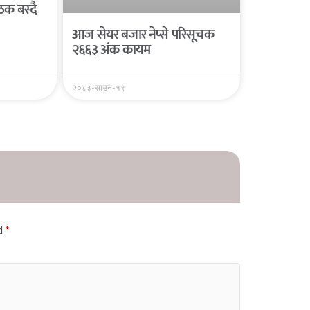
क बस्दै
आज सेयर बजार नेप्से परिसूचक
२६६३ अंक कायम
२०८३-साउन-१९
ed
*