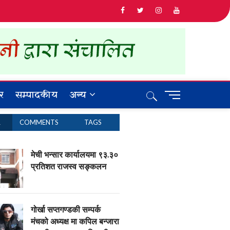
र
सम्पादकीय
अन्य
M
e
n
R
COMMENTS
TAGS
u
B
u
मेची भन्सार कार्यालयमा ९३.३०
t
प्रतिशत राजस्व सङ्कलन
t
o
n
गोर्खा सप्तगण्डकी सम्पर्क
मंचको अध्यक्ष मा कपिल बन्जारा