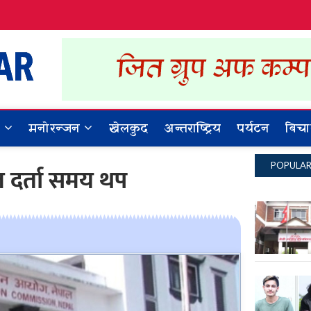
Dynamic Khabar
ALL NEWS IN NEPAL
र
मनोरन्जन
खेलकुद
अन्तराष्ट्रिय
पर्यटन
बिचा
POPULA
ल दर्ता समय थप