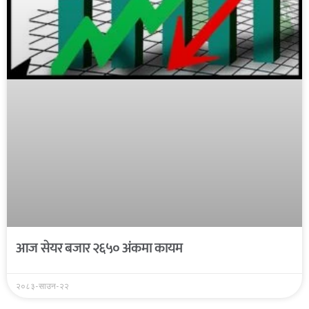
आज सेयर बजार २६५० अंकमा कायम
२०८३-साउन-२२