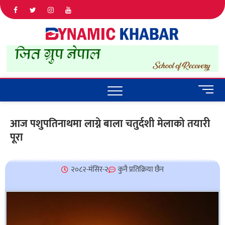
Dyna
ALL NEWS
IN NEPAL
Khab
M
e
n
आज पशुपतिनाथमा लाग्ने बाला चतुर्दशी मेलाको तयारी
u
पूरा
B
u
t
t
२०८२-मंसिर-२
कुनै प्रतिक्रिया छैन
o
n