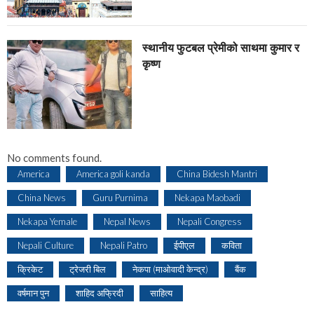
स्थानीय फुटबल प्रेमीको साथमा कुमार र
कृष्ण
No comments found.
America
America goli kanda
China Bidesh Mantri
China News
Guru Purnima
Nekapa Maobadi
Nekapa Yemale
Nepal News
Nepali Congress
Nepali Culture
Nepali Patro
ईपीएल
कविता
क्रिकेट
ट्रेजरी बिल
नेकपा (माओवादी केन्द्र)
बैंक
वर्षमान पुन
शाहिद अफ्रिदी
साहित्य