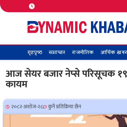
गृहपृष्ठ
समाचार
राजनीतिक
आर्थिक खब
आज सेयर बजार नेप्से परिसूचक १
कायम
२०८२-अशोज-२८
कुनै प्रतिक्रिया छैन