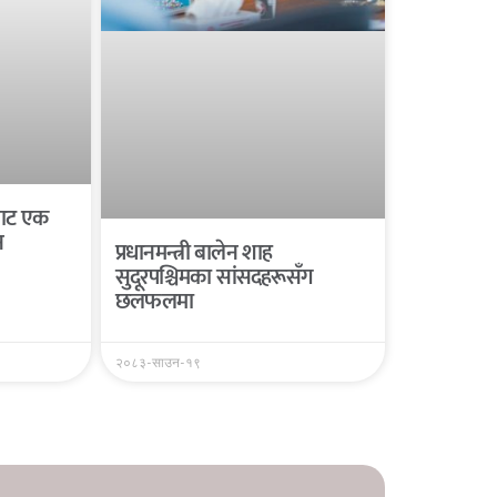
यबाट एक
न
प्रधानमन्त्री बालेन शाह
सुदूरपश्चिमका सांसदहरूसँग
छलफलमा
२०८३-साउन-१९