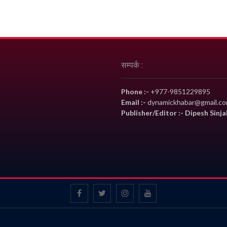
सम्पर्क :
Phone :-
+977-9851229895
Email :-
dynamickhabar@gmail.c
Publisher/Editor :- Dipesh Sinja