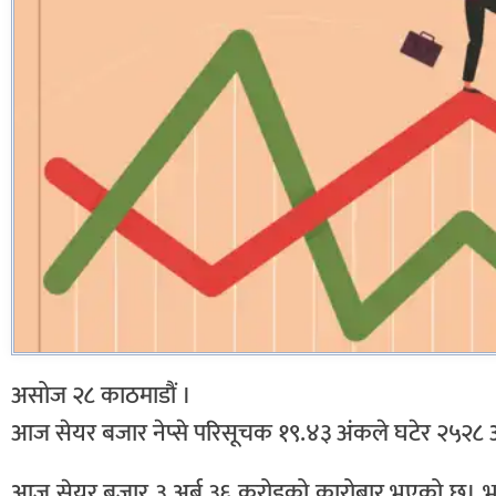
असोज २८ काठमाडौं ।
आज सेयर बजार नेप्से परिसूचक १९.४३ अंकले घटेर २५२
आज सेयर बजार ३ अर्ब ३६ करोडको कारोबार भएको छ। भने