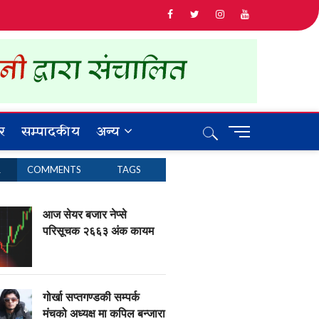
र
सम्पादकीय
अन्य
M
e
n
R
COMMENTS
TAGS
u
B
u
आज सेयर बजार नेप्से
t
परिसूचक २६६३ अंक कायम
t
o
n
गोर्खा सप्तगण्डकी सम्पर्क
मंचको अध्यक्ष मा कपिल बन्जारा