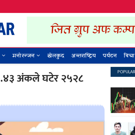
Dynamic Khabar
ALL NEWS IN NEPAL
र
मनोरन्जन
खेलकुद
अन्तराष्ट्रिय
पर्यटन
बिचा
POPULA
९.४३ अंकले घटेर २५२८