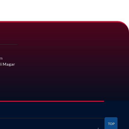
om
li Magar
TOP