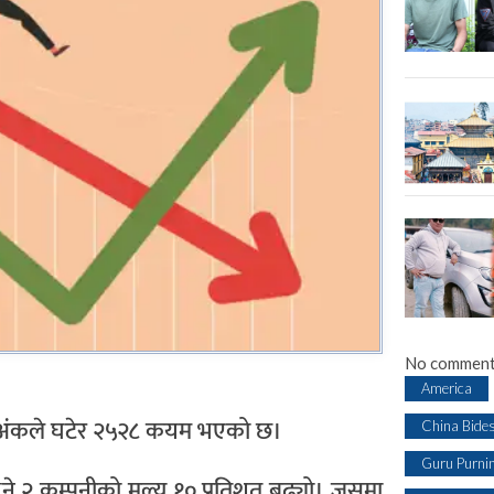
No comment
America
८ अंकले घटेर २५२८ कयम भएको छ।
China Bide
Guru Purni
 २ कम्पनीको मूल्य १० प्रतिशत बढ्यो। जसमा