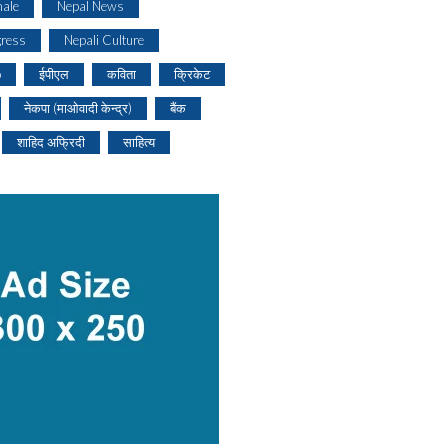
ale
Nepal News
gress
Nepali Culture
o
ईपीएल
कविता
क्रिकेट
नेकपा (माओवादी केन्द्र)
बैंक
शाहिद अफ्रिदी
साहित्य