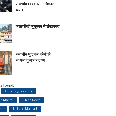
र सचीव मा मानस अधिकारी
चयन
जलहरीको मुचुल्का नै शंंकास्पद
स्थानीय फुटबल प्रेमीको
साथमा कुमार र कृष्ण
s found.
America goli kanda
sh Mantri
China News
ma
Nekapa Maobadi