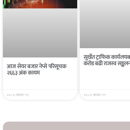
सुर्खेत ट्राफिक कार्यल
करोड बढी राजस्व सङ्कल
आज सेयर बजार नेप्से परिसूचक
२६६३ अंक कायम
२०८३-साउन-१९
२०८३-साउन-१९