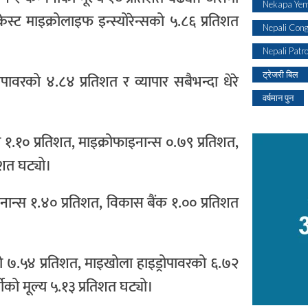
Nekapa Yem
रेस्ट माइक्रोलाइफ इन्स्योरेन्सको ५.८६ प्रतिशत
Nepali Con
Nepali Patr
ट्रेजरी बिल
रोपावरको ४.८४ प्रतिशत र व्यापार सबैभन्दा धेरे
वर्षमान पुन
ीमा १.१० प्रतिशत, माइक्रोफाइनान्स ०.७९ प्रतिशत,
िशत घट्यो।
नान्स १.४० प्रतिशत, विकास बैंक १.०० प्रतिशत
ो ७.५४ प्रतिशत, माइखोला हाइड्रोपावरको ६.७२
ीको मूल्य ५.१३ प्रतिशत घट्यो।