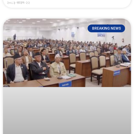
२०८३-साउन-२२
BREAKING NEWS