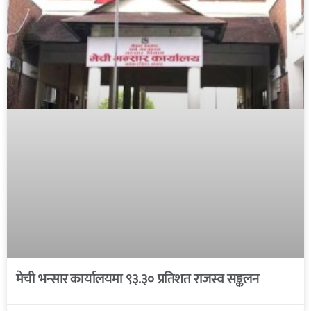
मेची भन्सार कार्यालयमा ९३.३० प्रतिशत राजस्व सङ्कलन