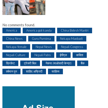
No comments found.
America
America goli kanda
China Bidesh Mantri
China News
Guru Purnima
Nekapa Maobadi
Nekapa Yemale
Nepal News
Nepali Congress
Nepali Culture
Nepali Patro
ईपीएल
कविता
क्रिकेट
ट्रेजरी बिल
नेकपा (माओवादी केन्द्र)
बैंक
वर्षमान पुन
शाहिद अफ्रिदी
साहित्य