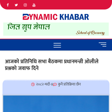
Dyna
ALL NEWS
IN NEPAL
Khab
M
e
n
आजको प्रतिनिधि सभा बैठकमा प्रधानमन्त्री ओलीले
u
प्रश्नको जवाफ दिने
B
u
t
t
२०८२-भदौ-४
कुनै प्रतिक्रिया छैन
o
n