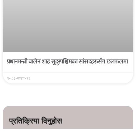
प्रधानमन्त्री बालेन शाह सुदूरपश्चिमका सांसदहरूसँग छलफलमा
२०८३-साउन-१९