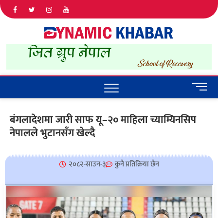
Dyna
ALL NEWS
IN NEPAL
Khab
M
e
n
बंगलादेशमा जारी साफ यू–२० माहिला च्याम्यिनसिप
u
नेपालले भुटानसँग खेल्दै
B
u
t
t
२०८२-साउन-३
कुनै प्रतिक्रिया छैन
o
n