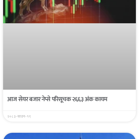
आज सेयर बजार नेप्से परिसूचक २६६३ अंक कायम
२०८३-साउन-१९