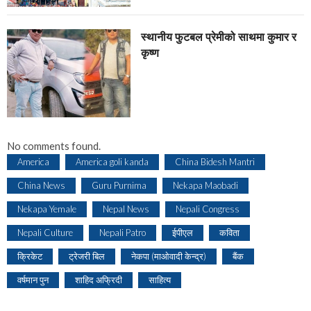
स्थानीय फुटबल प्रेमीको साथमा कुमार र
कृष्ण
No comments found.
America
America goli kanda
China Bidesh Mantri
China News
Guru Purnima
Nekapa Maobadi
Nekapa Yemale
Nepal News
Nepali Congress
Nepali Culture
Nepali Patro
ईपीएल
कविता
क्रिकेट
ट्रेजरी बिल
नेकपा (माओवादी केन्द्र)
बैंक
वर्षमान पुन
शाहिद अफ्रिदी
साहित्य