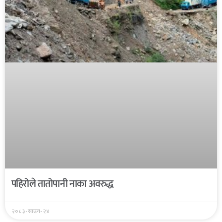
पहिरोले तातोपानी नाका अवरुद्ध
२०८३-साउन-२४