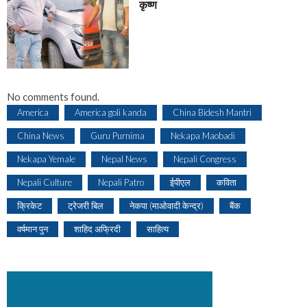
कृष्ण
No comments found.
America
America goli kanda
China Bidesh Mantri
China News
Guru Purnima
Nekapa Maobadi
Nekapa Yemale
Nepal News
Nepali Congress
Nepali Culture
Nepali Patro
ईपीएल
कविता
क्रिकेट
ट्रेजरी बिल
नेकपा (माओवादी केन्द्र)
बैंक
वर्षमान पुन
शाहिद अफ्रिदी
साहित्य