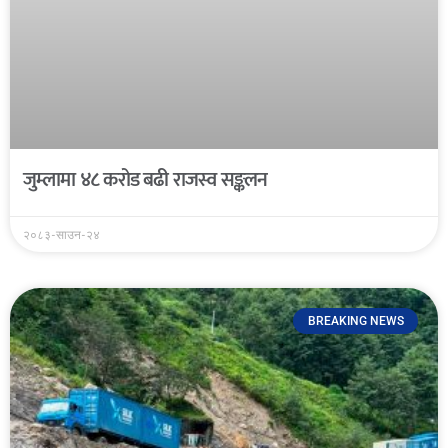
जुम्लामा ४८ करोड बढी राजस्व सङ्कलन
२०८३-साउन-२४
BREAKING NEWS