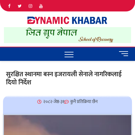
Dyna
ALL NEWS
IN NEPAL
Khab
M
e
n
सुरक्षित स्थानमा बस्न इजरायली सेनाले नागरिकलाई
u
दियो निर्देश
B
u
t
t
२०८२-जेष्ठ-३१
कुनै प्रतिक्रिया छैन
o
n