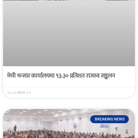
मेची भन्सार कार्यालयमा ९३.३० प्रतिशत राजस्व सङ्कलन
२०८३-साउन-२२
BREAKING NEWS