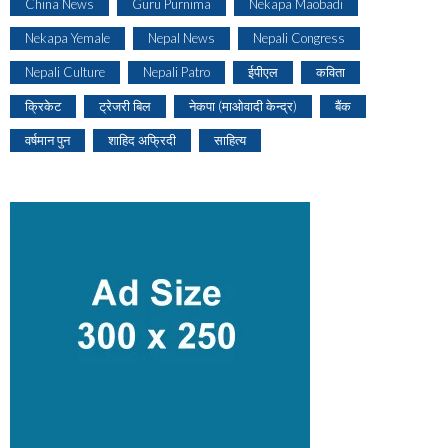
China News
Guru Purnima
Nekapa Maobadi
Nekapa Yemale
Nepal News
Nepali Congress
Nepali Culture
Nepali Patro
ईपीएल
कविता
क्रिकेट
ट्रेजरी बिल
नेकपा (माओवादी केन्द्र)
बैंक
वर्षमान पुन
शाहिद अफ्रिदी
साहित्य