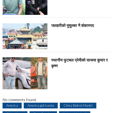
जलहरीको मुचुल्का नै शंंकास्पद
स्थानीय फुटबल प्रेमीको साथमा कुमार र
कृष्ण
No comments found.
America
America goli kanda
China Bidesh Mantri