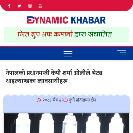
Dyna
ALL NEWS
IN NEPAL
Khab
M
e
n
नेपालको प्रधानमन्त्री केपी शर्मा ओलीले भेट्य
u
थाइल्याण्डका व्यावसायीहरू
B
u
t
t
२०८१-चैत्र-२१
कुनै प्रतिक्रिया छैन
o
n