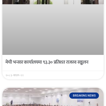
मेची भन्सार कार्यालयमा ९३.३० प्रतिशत राजस्व सङ्कलन
२०८३-साउन-२२
BREAKING NEWS