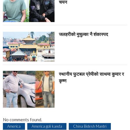
चयन
जलहरीको मुचुल्का नै शंंकास्पद
स्थानीय फुटबल प्रेमीको साथमा कुमार र
कृष्ण
No comments found.
America
America goli kanda
China Bidesh Mantri