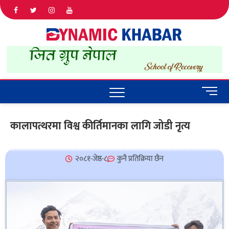
Dyna
ALL NEWS
IN NEPAL
Khab
M
e
n
कालापत्थरमा विश्व कीर्तिमानका लागि जोडी नृत्य
u
B
u
२०८१-जेष्ठ-८
कुनै प्रतिक्रिया छैन
t
t
o
n