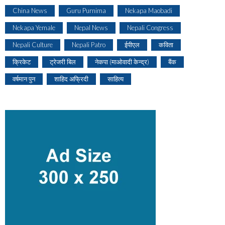
China News
Guru Purnima
Nekapa Maobadi
Nekapa Yemale
Nepal News
Nepali Congress
Nepali Culture
Nepali Patro
ईपीएल
कविता
क्रिकेट
ट्रेजरी बिल
नेकपा (माओवादी केन्द्र)
बैंक
वर्षमान पुन
शाहिद अफ्रिदी
साहित्य