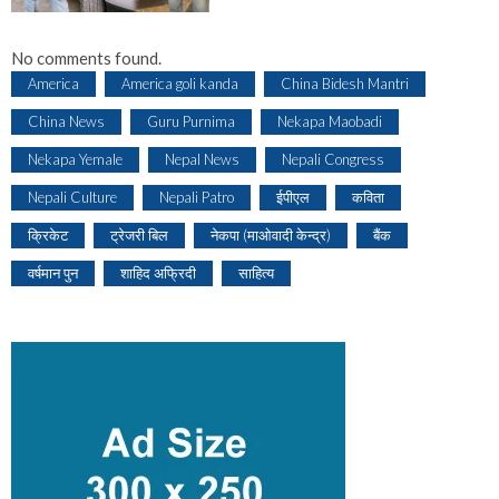
No comments found.
America
America goli kanda
China Bidesh Mantri
China News
Guru Purnima
Nekapa Maobadi
Nekapa Yemale
Nepal News
Nepali Congress
Nepali Culture
Nepali Patro
ईपीएल
कविता
क्रिकेट
ट्रेजरी बिल
नेकपा (माओवादी केन्द्र)
बैंक
वर्षमान पुन
शाहिद अफ्रिदी
साहित्य