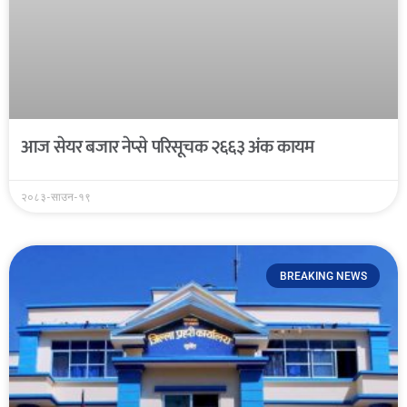
आज सेयर बजार नेप्से परिसूचक २६६३ अंक कायम
२०८३-साउन-१९
BREAKING NEWS