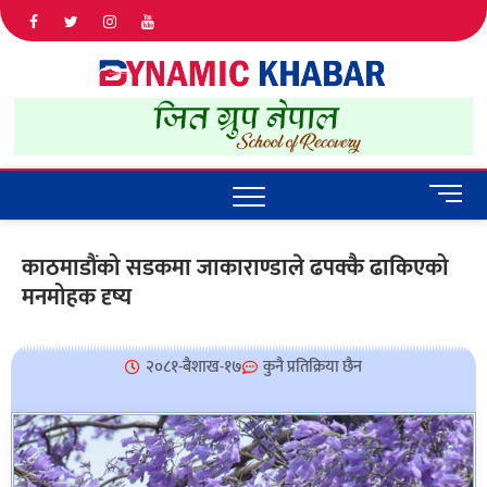
Dyna
ALL NEWS
IN NEPAL
Khab
M
e
n
काठमाडौंको सडकमा जाकाराण्डाले ढपक्कै ढाकिएको
u
मनमोहक दृष्य
B
u
t
t
२०८१-बैशाख-१७
कुनै प्रतिक्रिया छैन
o
n