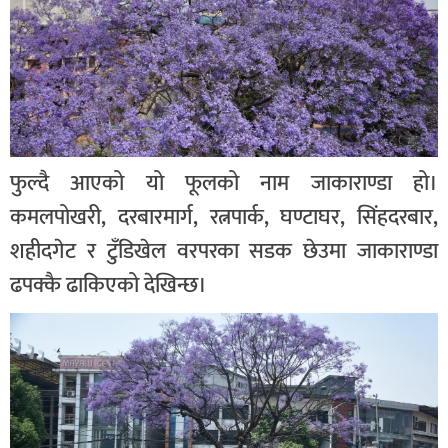
फुल्दै आएको यो फूलको नाम जाकाराण्डा हो।
कमलपोखरी, दरबारमार्ग, रत्नपार्क, घण्टाघर, सिंहदरबार,
शहीदगेट र टुँडिखेल वरपरका सडक छेउमा जाकाराण्डा
ढपक्कै ढाकिएको देखिन्छ।