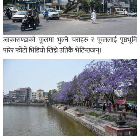
जाकाराण्डाको फूलमा भुल्ने चराहरु र फूललाई पृष्ठभूमि
पारेर फोटो भिडियो खिच्ने उतिकै भेटिन्छजन्।