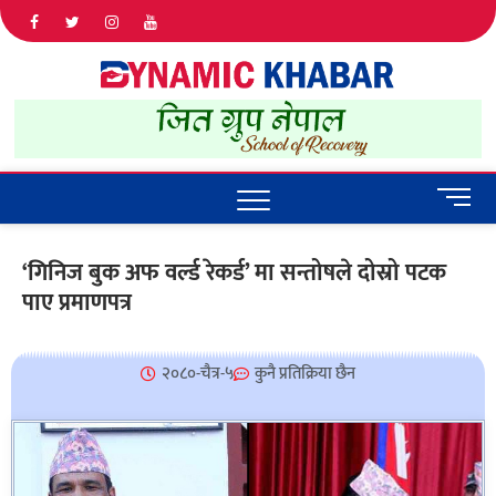
Dyna
ALL NEWS
IN NEPAL
Khab
M
e
n
‘गिनिज बुक अफ वर्ल्ड रेकर्ड’ मा सन्तोषले दोस्रो पटक
u
पाए प्रमाणपत्र
B
u
t
t
२०८०-चैत्र-५
कुनै प्रतिक्रिया छैन
o
n