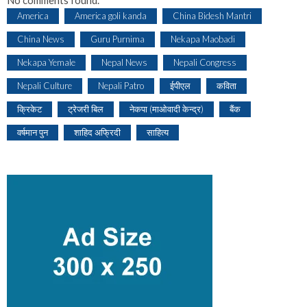
America
America goli kanda
China Bidesh Mantri
China News
Guru Purnima
Nekapa Maobadi
Nekapa Yemale
Nepal News
Nepali Congress
Nepali Culture
Nepali Patro
ईपीएल
कविता
क्रिकेट
ट्रेजरी बिल
नेकपा (माओवादी केन्द्र)
बैंक
वर्षमान पुन
शाहिद अफ्रिदी
साहित्य