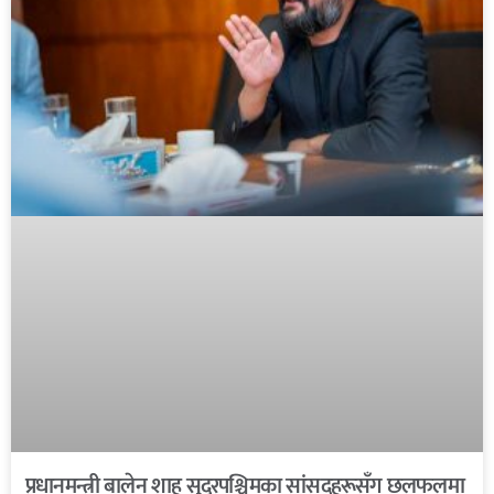
प्रधानमन्त्री बालेन शाह सुदूरपश्चिमका सांसदहरूसँग छलफलमा