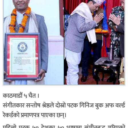
काठमाडौं ५ चैत ।
संगीतकार सन्तोष श्रेष्ठले दोस्रो पटक गिनिज बुक अफ वर्ल्ड
रेकर्डको प्रमाणपत्र पाएका छन्।
पहिलो पटक ५० देशका ५० भाषामा संगीतबद्ध गरिएको