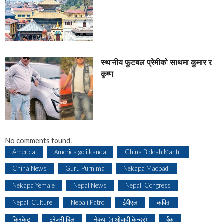
स्थानीय फुटबल प्रेमीको साथमा कुमार र
कृष्ण
No comments found.
America
America goli kanda
China Bidesh Mantri
China News
Guru Purnima
Nekapa Maobadi
Nekapa Yemale
Nepal News
Nepali Congress
Nepali Culture
Nepali Patro
ईपीएल
कविता
क्रिकेट
ट्रेजरी बिल
नेकपा (माओवादी केन्द्र)
बैंक