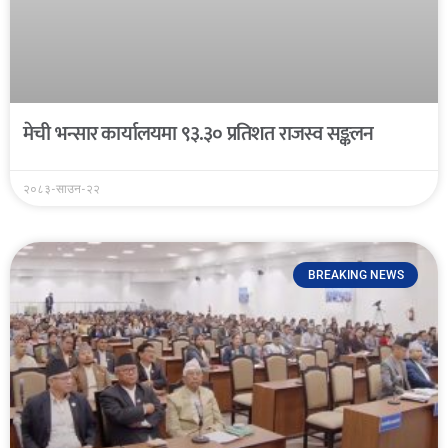
मेची भन्सार कार्यालयमा ९३.३० प्रतिशत राजस्व सङ्कलन
२०८३-साउन-२२
BREAKING NEWS