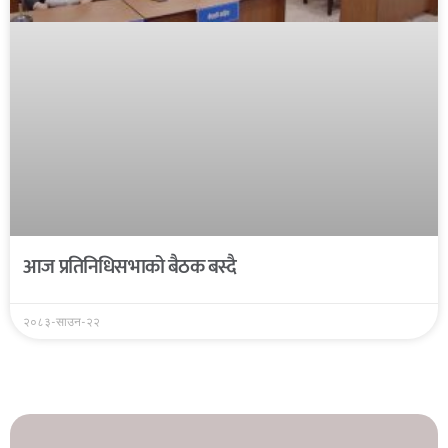
आज प्रतिनिधिसभाको बैठक बस्दै
२०८३-साउन-२२