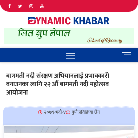
Dyna
ALL NEWS
IN NEPAL
Khab
M
e
n
बागमती नदी संरक्षण अभियानलाई प्रभावकारी
u
बनाउनका लागि २२ औं बागमती नदी महोत्सव
B
u
आयोजना
t
t
o
२०७९-भदौ-४
कुनै प्रतिक्रिया छैन
n