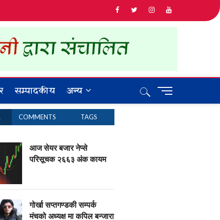
र
सम्पादकीय
अन्य
M
e
n
R
COMMENTS
TAGS
u
B
u
आज सेयर बजार नेप्से
t
परिसूचक २६६३ अंक कायम
t
o
n
गोर्खा सप्तगण्डकी सम्पर्क
मंचको अध्यक्ष मा कपिल बन्जारा