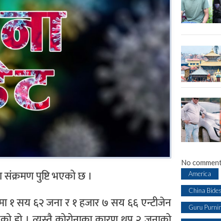
No comment
संक्रमण पुष्टि भएको छ ।
America
China Bide
मा १ सय ६२ जना र १ हजार ७ सय ६६ एन्टीजेन
Guru Purni
भएको हो । त्यस्तै कोरोनाका कारण थप २ जनाको