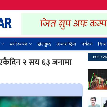
Dynamic Khabar
ALL NEWS IN NEPAL
र
मनोरन्जन
खेलकुद
अन्तराष्ट्रिय
पर्यटन
बिचा
POPULA
 एकैदिन २ सय ६३ जनामा