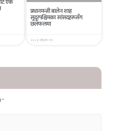
यबाट एक
न
प्रधानमन्त्री बालेन शाह
सुदूरपश्चिमका सांसदहरूसँग
छलफलमा
२०८३-साउन-१९
ed
*