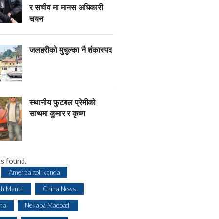
र सचीव मा मानस अधिकारी
चयन
जलहरीको मुचुल्का नै शंंकास्पद
स्थानीय फुटबल प्रेमीको
साथमा कुमार र कृष्ण
s found.
America goli kanda
sh Mantri
China News
ma
Nekapa Maobadi