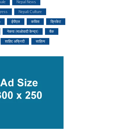
ale
Nepal News
gress
Nepali Culture
o
ईपीएल
कविता
क्रिकेट
नेकपा (माओवादी केन्द्र)
बैंक
शाहिद अफ्रिदी
साहित्य