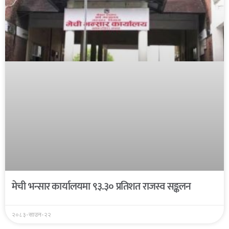
मेची भन्सार कार्यालयमा ९३.३० प्रतिशत राजस्व सङ्कलन
२०८३-साउन-२२