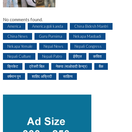
No comments found.
America
America goli kanda
China Bidesh Mantri
China News
Guru Purnima
Nekapa Maobadi
Nekapa Yemale
Nepal News
Nepali Congress
Nepali Culture
Nepali Patro
ईपीएल
कविता
क्रिकेट
ट्रेजरी बिल
नेकपा (माओवादी केन्द्र)
बैंक
वर्षमान पुन
शाहिद अफ्रिदी
साहित्य