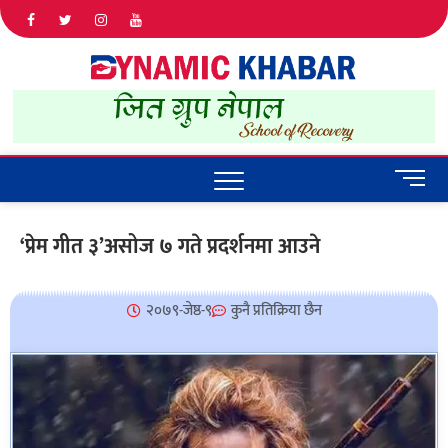
Dyna
ALL NEWS
IN NEPAL
Khab
M
e
n
‘प्रेम गीत ३’असोज ७ गते प्रदर्शनमा आउने
u
B
u
२०७९-जेष्ठ-९
कुनै प्रतिक्रिया छैन
t
t
o
n