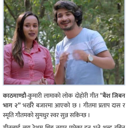
काठमाण्डौ-
कुमारी लामाको लोक दोहोरी गीत “
बैंश जिबन
भाग २”
भर्खरै बजारमा आएको छ । गीतमा प्रताप दास र
स्मृति गौतमको सुमधुर स्वर सुन्न सकिन्छ ।
गीतलाई लय रेशम थिङ्ग तयार पारेका हुन् भने शब्द रबिन