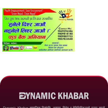
Dynamic Khabar सामाजिक विसंगति, अन्याय, विभेद­ र बेतिथिविरुद्धको एउटा सग्लो