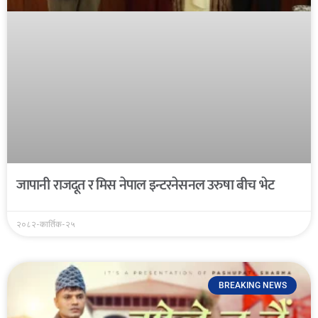
जापानी राजदूत र मिस नेपाल इन्टरनेसनल उरुषा बीच भेट
२०८२-कार्तिक-२५
BREAKING NEWS