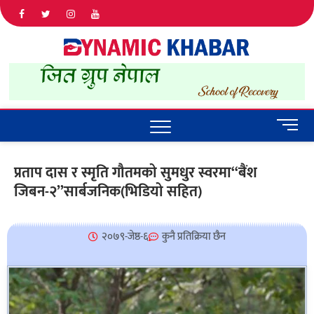
Dyna
ALL NEWS
IN NEPAL
Khab
M
e
n
प्रताप दास र स्मृति गौतमको सुमधुर स्वरमा“बैंश
u
जिबन-२”सार्बजनिक(भिडियो सहित)
B
u
t
t
२०७९-जेष्ठ-६
कुनै प्रतिक्रिया छैन
o
n