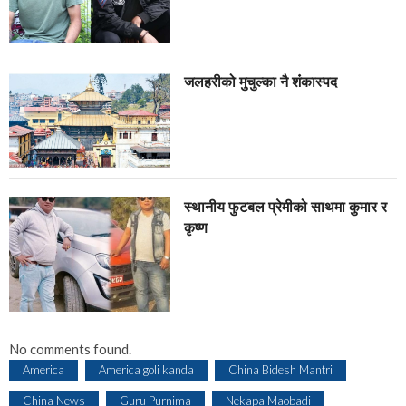
जलहरीको मुचुल्का नै शंंकास्पद
स्थानीय फुटबल प्रेमीको साथमा कुमार र
कृष्ण
No comments found.
America
America goli kanda
China Bidesh Mantri
China News
Guru Purnima
Nekapa Maobadi