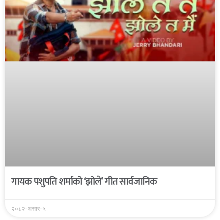
गायक पशुपति शर्माको ‘झोले’ गीत सार्वजानिक
२०८२-असार-५