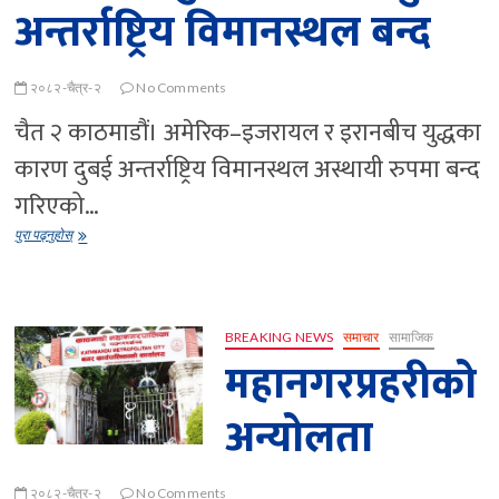
अन्तर्राष्ट्रिय विमानस्थल बन्द
२०८२-चैत्र-२
No Comments
चैत २ काठमाडौं। अमेरिक–इजरायल र इरानबीच युद्धका
कारण दुबई अन्तर्राष्ट्रिय विमानस्थल अस्थायी रुपमा बन्द
गरिएको…
अमेरिका–
पुरा पढ्नुहोस्
इजरायल
र
इरानबीच
युद्धका
कारण
BREAKING NEWS
समाचार
सामाजिक
दुबई
महानगरप्रहरीको
अन्तर्राष्ट्रिय
विमानस्थल
अन्योलता
बन्द
२०८२-चैत्र-२
No Comments