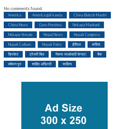
No comments found.
America
America goli kanda
China Bidesh Mantri
China News
Guru Purnima
Nekapa Maobadi
Nekapa Yemale
Nepal News
Nepali Congress
Nepali Culture
Nepali Patro
ईपीएल
कविता
क्रिकेट
ट्रेजरी बिल
नेकपा (माओवादी केन्द्र)
बैंक
वर्षमान पुन
शाहिद अफ्रिदी
साहित्य