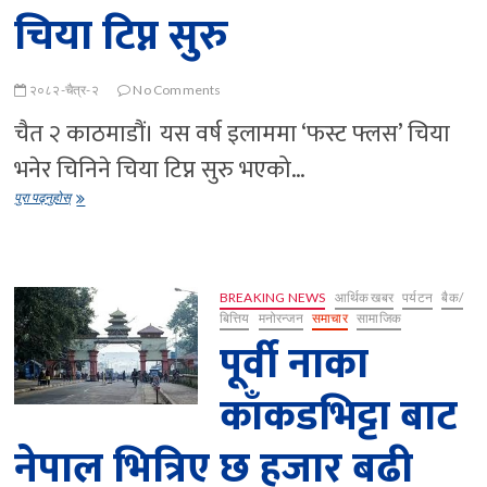
चिया टिप्न सुरु
२०८२-चैत्र-२
No Comments
चैत २ काठमाडौं। यस वर्ष इलाममा ‘फस्ट फ्लस’ चिया
भनेर चिनिने चिया टिप्न सुरु भएको…
इलाममा
पुरा पढ्नुहोस्
यस
वर्ष
‘फस्ट
फ्लस’
चिया
BREAKING NEWS
आर्थिक खबर
पर्यटन
बैक/
टिप्न
बित्तिय
मनोरन्जन
समाचार
सामाजिक
सुरु
पूर्वी नाका
काँकडभिट्टा बाट
नेपाल भित्रिए छ हजार बढी