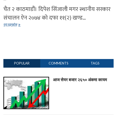
चैत २ काठमाडौं। दिपेश सिंजाली मगर स्थानीय सरकार
संचालन ऐन २०७४ को दफा ११(२) खण्ड…
महानगरप्रहरीको
पुरा पढ्नुहोस्
अन्योलता
POPULAR
COMMENTS
TAGS
आज सेयर बजार २६५० अंकमा कायम