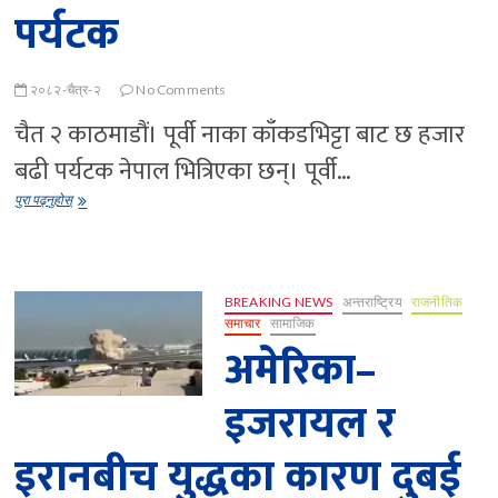
पर्यटक
२०८२-चैत्र-२
No Comments
चैत २ काठमाडौं। पूर्वी नाका काँकडभिट्टा बाट छ हजार
बढी पर्यटक नेपाल भित्रिएका छन्। पूर्वी…
पूर्वी
पुरा पढ्नुहोस्
नाका
काँकडभिट्टा
बाट
नेपाल
भित्रिए
BREAKING NEWS
अन्तराष्ट्रिय
राजनीतिक
छ
समाचार
सामाजिक
हजार
अमेरिका–
बढी
पर्यटक
इजरायल र
इरानबीच युद्धका कारण दुबई