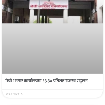
मेची भन्सार कार्यालयमा ९३.३० प्रतिशत राजस्व सङ्कलन
२०८३-साउन-२२