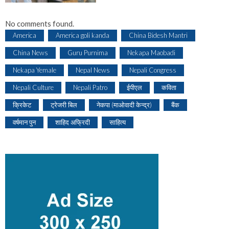
No comments found.
America
America goli kanda
China Bidesh Mantri
China News
Guru Purnima
Nekapa Maobadi
Nekapa Yemale
Nepal News
Nepali Congress
Nepali Culture
Nepali Patro
ईपीएल
कविता
क्रिकेट
ट्रेजरी बिल
नेकपा (माओवादी केन्द्र)
बैंक
वर्षमान पुन
शाहिद अफ्रिदी
साहित्य