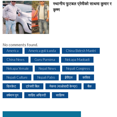
स्थानीय फुटबल प्रेमीको साथमा कुमार र
कृष्ण
No comments found.
America
America goli kanda
China Bidesh Mantri
China News
Guru Purnima
Nekapa Maobadi
Nekapa Yemale
Nepal News
Nepali Congress
Nepali Culture
Nepali Patro
ईपीएल
कविता
क्रिकेट
ट्रेजरी बिल
नेकपा (माओवादी केन्द्र)
बैंक
वर्षमान पुन
शाहिद अफ्रिदी
साहित्य