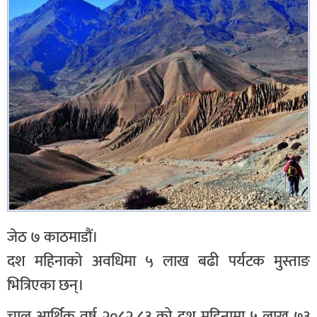
जेठ ७ काठमाडौं।
दश महिनाको अवधिमा ५ लाख बढी पर्यटक मुस्ताङ
भित्रिएका छन्।
चालु आर्थिक वर्ष २०८२,८३ को दश महिनामा ५ लाख ७३