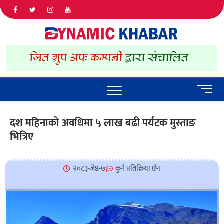
Dyna
ALL NEWS
IN NEPAL
Khab
M
e
n
दश महिनाको अवधिमा ५ लाख बढी पर्यटक मुस्ताङ
u
भित्रिए
B
u
t
t
२०८३-जेष्ठ-७
कुनै प्रतिक्रिया छैन
o
n