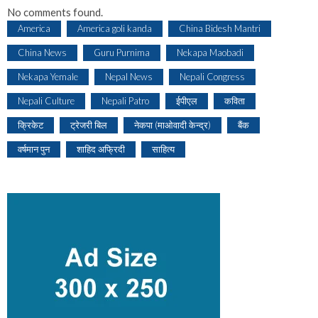
No comments found.
America
America goli kanda
China Bidesh Mantri
China News
Guru Purnima
Nekapa Maobadi
Nekapa Yemale
Nepal News
Nepali Congress
Nepali Culture
Nepali Patro
ईपीएल
कविता
क्रिकेट
ट्रेजरी बिल
नेकपा (माओवादी केन्द्र)
बैंक
वर्षमान पुन
शाहिद अफ्रिदी
साहित्य