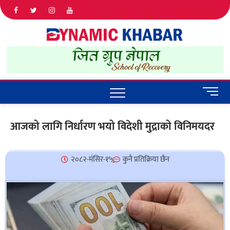
Dyna
ALL NEWS
IN NEPAL
Khab
M
e
n
आजको लागि निर्धारण भयो विदेशी मुद्राको विनिमयदर
u
B
u
२०८२-मंसिर-१५
कुनै प्रतिक्रिया छैन
t
t
o
n