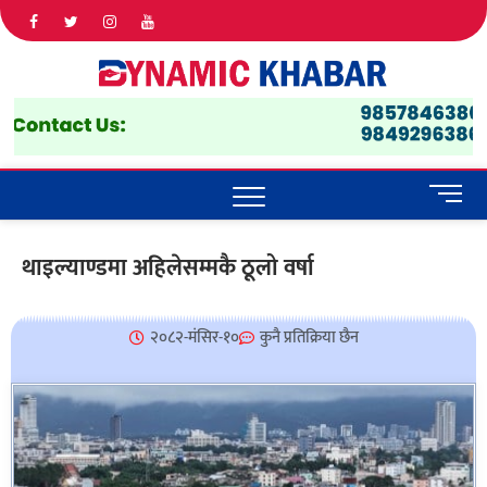
Dyna
ALL NEWS
IN NEPAL
Khab
M
e
n
थाइल्याण्डमा अहिलेसम्मकै ठूलो वर्षा
u
B
u
२०८२-मंसिर-१०
कुनै प्रतिक्रिया छैन
t
t
o
n