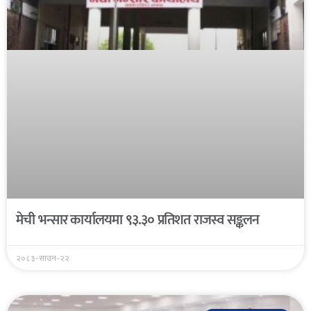
मेची भन्सार कार्यालयमा ९३.३० प्रतिशत राजस्व सङ्कलन
२०८३-साउन-२२