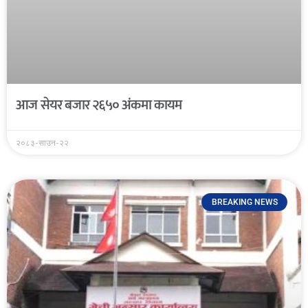
आज सेयर बजार २६५० अंकमा कायम
२०८३-साउन-२२
BREAKING NEWS