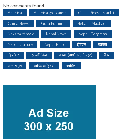
No comments found.
America
America goli kanda
China Bidesh Mantri
China News
Guru Purnima
Nekapa Maobadi
Nekapa Yemale
Nepal News
Nepali Congress
Nepali Culture
Nepali Patro
ईपीएल
कविता
क्रिकेट
ट्रेजरी बिल
नेकपा (माओवादी केन्द्र)
बैंक
वर्षमान पुन
शाहिद अफ्रिदी
साहित्य