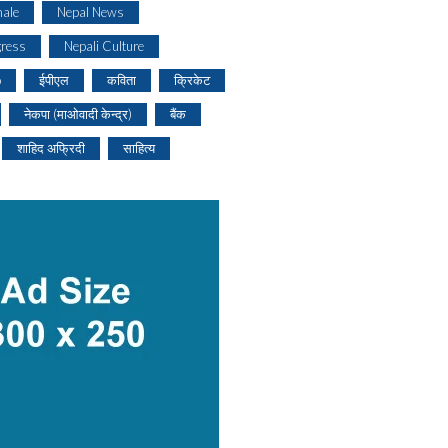
ale
Nepal News
gress
Nepali Culture
o
ईपीएल
कविता
क्रिकेट
नेकपा (माओवादी केन्द्र)
बैंक
शाहिद अफ्रिदी
साहित्य