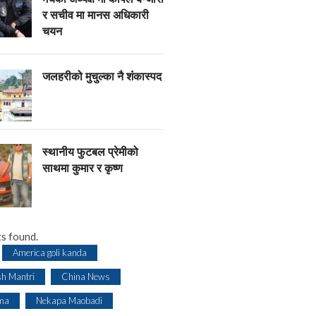
र सचीव मा मानस अधिकारी
चयन
जलहरीको मुचुल्का नै शंंकास्पद
स्थानीय फुटबल प्रेमीको
साथमा कुमार र कृष्ण
s found.
America goli kanda
sh Mantri
China News
ma
Nekapa Maobadi