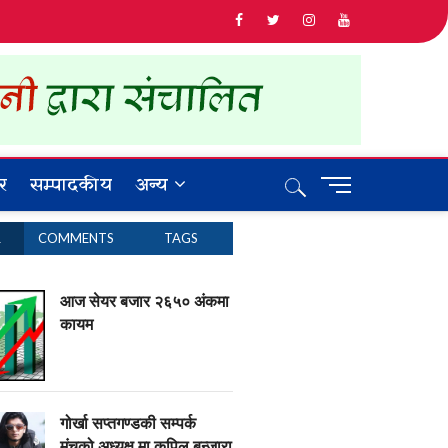
र
सम्पादकीय
अन्य
M
e
n
R
COMMENTS
TAGS
u
B
u
आज सेयर बजार २६५० अंकमा
t
कायम
t
o
n
गोर्खा सप्तगण्डकी सम्पर्क
मंचको अध्यक्ष मा कपिल बन्जारा