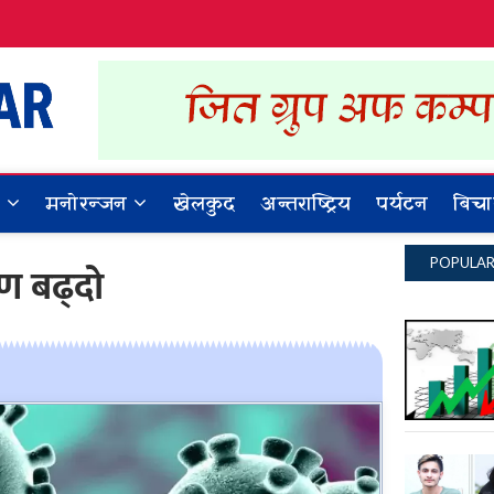
Dynamic Khabar
ALL NEWS IN NEPAL
र
मनोरन्जन
खेलकुद
अन्तराष्ट्रिय
पर्यटन
बिचा
POPULA
मण बढ्दो