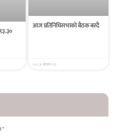
आज प्रतिनिधिसभाको बैठक बस्दै
 ९३.३०
२०८३-साउन-२२
ed
*