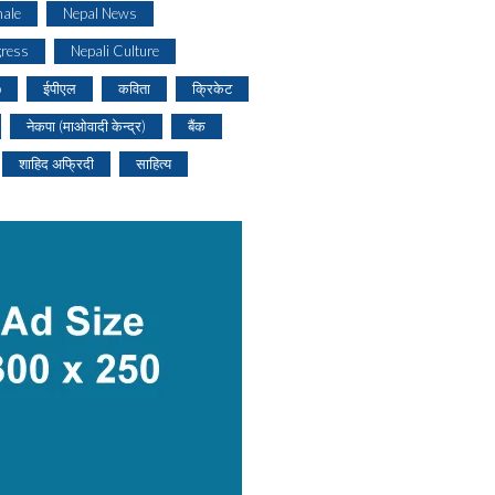
ale
Nepal News
gress
Nepali Culture
o
ईपीएल
कविता
क्रिकेट
नेकपा (माओवादी केन्द्र)
बैंक
शाहिद अफ्रिदी
साहित्य