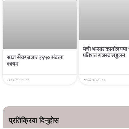
मेची भन्सार कार्यालयमा
प्रतिशत राजस्व सङ्कलन
आज सेयर बजार २६५० अंकमा
कायम
२०८३-साउन-२२
२०८३-साउन-२२