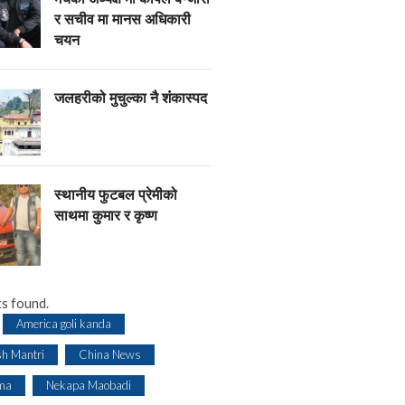
र सचीव मा मानस अधिकारी
चयन
जलहरीको मुचुल्का नै शंंकास्पद
स्थानीय फुटबल प्रेमीको
साथमा कुमार र कृष्ण
s found.
America goli kanda
sh Mantri
China News
ma
Nekapa Maobadi