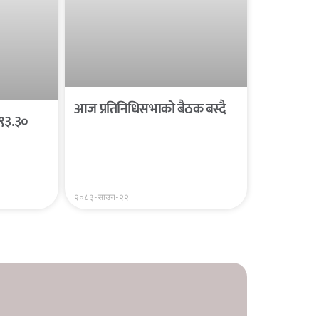
आज प्रतिनिधिसभाको बैठक बस्दै
 ९३.३०
२०८३-साउन-२२