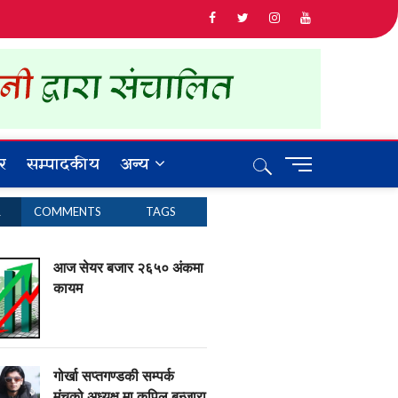
र
सम्पादकीय
अन्य
M
e
n
R
COMMENTS
TAGS
u
B
u
आज सेयर बजार २६५० अंकमा
t
कायम
t
o
n
गोर्खा सप्तगण्डकी सम्पर्क
मंचको अध्यक्ष मा कपिल बन्जारा