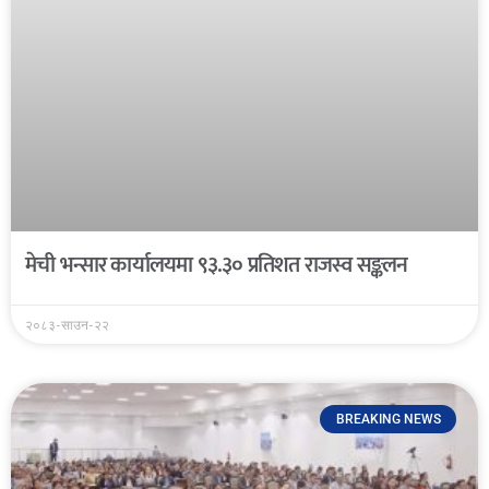
मेची भन्सार कार्यालयमा ९३.३० प्रतिशत राजस्व सङ्कलन
२०८३-साउन-२२
BREAKING NEWS