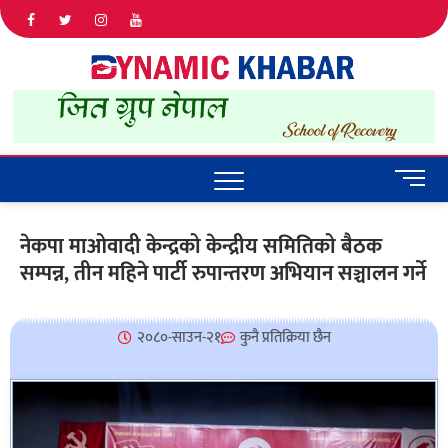
Dyna
ALL NEWS
IN NEPAL
Khab
M
e
n
नेकपा माओवादी केन्द्रको केन्द्रीय समितिको बैठक
u
सम्पन्न, तीन महिने पार्टी रुपान्तरण अभियान सञ्चालन गर्ने
B
u
t
t
२०८०-साउन-२१
कुनै प्रतिक्रिया छैन
o
n