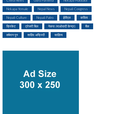
China News
Guru Purnima
Nekapa Maobadi
Nekapa Yemale
Nepal News
Nepali Congress
Nepali Culture
Nepali Patro
ईपीएल
कविता
क्रिकेट
ट्रेजरी बिल
नेकपा (माओवादी केन्द्र)
बैंक
वर्षमान पुन
शाहिद अफ्रिदी
साहित्य