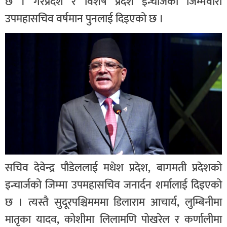
छ । गैरप्रदेश र विशेष प्रदेश इन्चार्जको जिम्मेवारी
उपमहासचिव वर्षमान पुनलाई दिइएको छ ।
सचिव देवेन्द्र पौडेललाई मधेश प्रदेश, बागमती प्रदेशको
इन्चार्जको जिम्मा उपमहासचिव जनार्दन शर्मालाई दिइएको
छ । त्यस्तै सुदूरपश्चिमममा डिलाराम आचार्य, लुम्बिनीमा
मातृका यादव, कोशीमा लिलामणि पोखरेल र कर्णालीमा