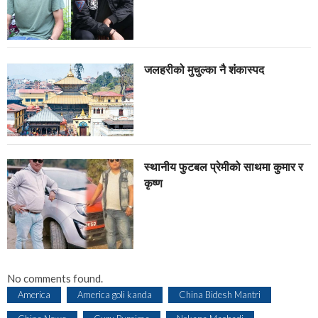
जलहरीको मुचुल्का नै शंंकास्पद
स्थानीय फुटबल प्रेमीको साथमा कुमार र
कृष्ण
No comments found.
America
America goli kanda
China Bidesh Mantri