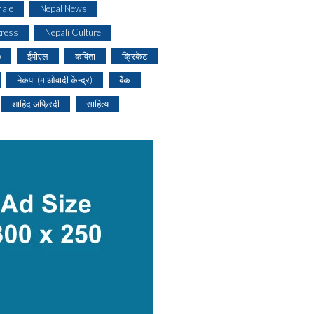
ale
Nepal News
gress
Nepali Culture
o
ईपीएल
कविता
क्रिकेट
नेकपा (माओवादी केन्द्र)
बैंक
शाहिद अफ्रिदी
साहित्य