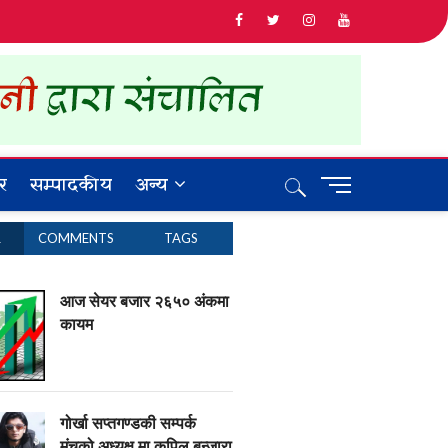
र
सम्पादकीय
अन्य
M
e
n
R
COMMENTS
TAGS
u
B
u
आज सेयर बजार २६५० अंकमा
t
कायम
t
o
n
गोर्खा सप्तगण्डकी सम्पर्क
मंचको अध्यक्ष मा कपिल बन्जारा