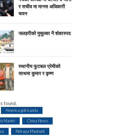
र सचीव मा मानस अधिकारी
चयन
जलहरीको मुचुल्का नै शंंकास्पद
स्थानीय फुटबल प्रेमीको
साथमा कुमार र कृष्ण
s found.
America goli kanda
sh Mantri
China News
ma
Nekapa Maobadi