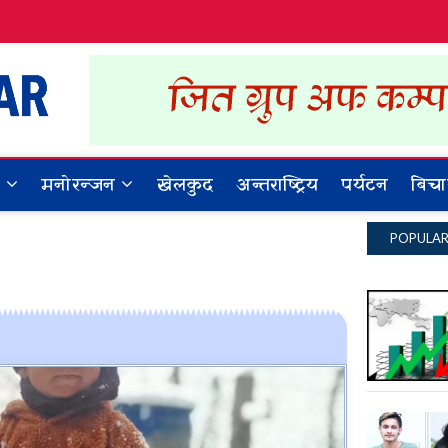
Dynamic Khabar
ALL NEWS IN NEPAL
र
मनोरन्जन
खेलकुद
अन्तराष्ट्रिय
पर्यटन
बिचा
POPULA