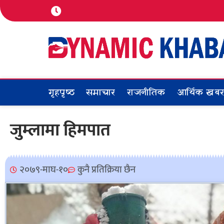
गृहपृष्ठ
समाचार
राजनीतिक
आर्थिक खब
जुम्लामा हिमपात
२०७९-माघ-१०
कुनै प्रतिक्रिया छैन