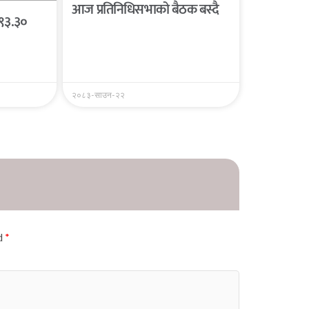
आज प्रतिनिधिसभाको बैठक बस्दै
 ९३.३०
२०८३-साउन-२२
ed
*