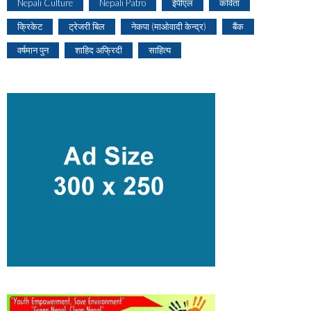
Nepali Culture
Nepali Patro
ईपीएल
कविता
क्रिकेट
ट्रेजरी बिल
नेकपा (माओवादी केन्द्र)
बैंक
वर्षमान पुन
शाहिद अफ्रिदी
साहित्य