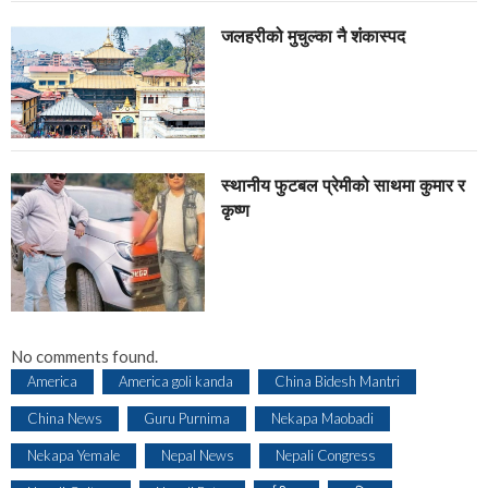
जलहरीको मुचुल्का नै शंंकास्पद
स्थानीय फुटबल प्रेमीको साथमा कुमार र
कृष्ण
No comments found.
America
America goli kanda
China Bidesh Mantri
China News
Guru Purnima
Nekapa Maobadi
Nekapa Yemale
Nepal News
Nepali Congress