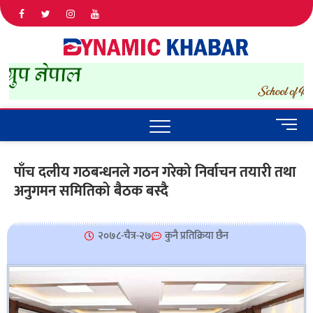
Dyna
ALL NEWS
IN NEPAL
Khab
M
e
n
पाँच दलीय गठबन्धनले गठन गरेको निर्वाचन तयारी तथा
u
अनुगमन समितिको बैठक बस्दै
B
u
t
t
२०७८-चैत्र-२७
कुनै प्रतिक्रिया छैन
o
n