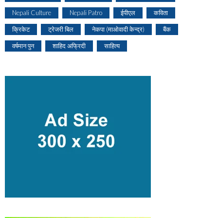
Nepali Culture
Nepali Patro
ईपीएल
कविता
क्रिकेट
ट्रेजरी बिल
नेकपा (माओवादी केन्द्र)
बैंक
वर्षमान पुन
शाहिद अफ्रिदी
साहित्य