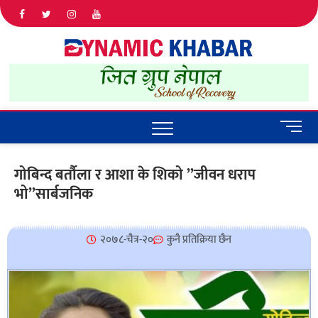
Dyna
ALL NEWS
IN NEPAL
Khab
M
e
n
गोबिन्द बर्तौला र आशा के शिको ”जीवन धराप
u
भो”सार्बजनिक
B
u
t
t
२०७८-चैत्र-२०
कुनै प्रतिक्रिया छैन
o
n