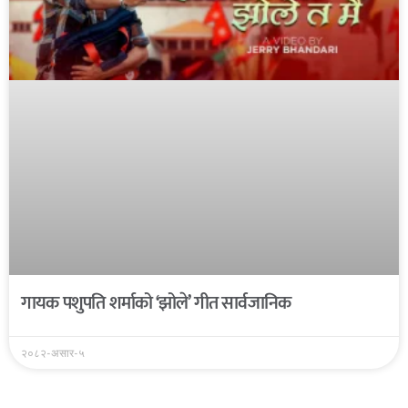
गायक पशुपति शर्माको ‘झोले’ गीत सार्वजानिक
२०८२-असार-५