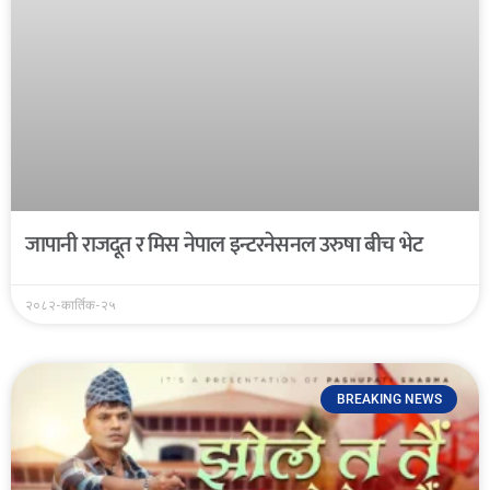
जापानी राजदूत र मिस नेपाल इन्टरनेसनल उरुषा बीच भेट
२०८२-कार्तिक-२५
BREAKING NEWS