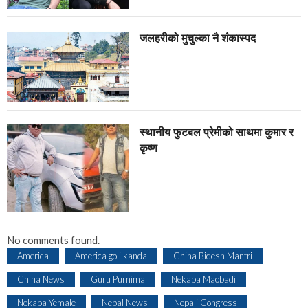
जलहरीको मुचुल्का नै शंंकास्पद
स्थानीय फुटबल प्रेमीको साथमा कुमार र
कृष्ण
No comments found.
America
America goli kanda
China Bidesh Mantri
China News
Guru Purnima
Nekapa Maobadi
Nekapa Yemale
Nepal News
Nepali Congress