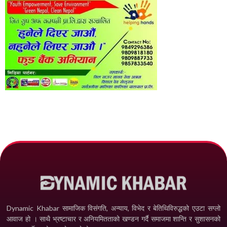
Dynamic Khabar सामाजिक विसंगति, अन्याय, विभेद­ र बेतिथिविरुद्धको एउटा सग्लो
आवाज हो । साथै भ्रष्टाचार र अनियमितताको खण्डन गर्दै समाजमा शान्ति र सुशासनको