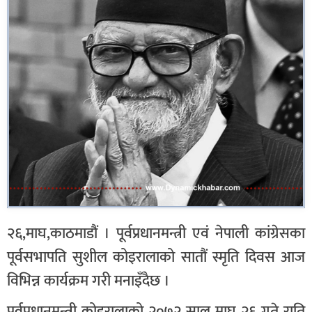
२६,माघ,काठमाडौं । पूर्वप्रधानमन्त्री एवं नेपाली कांग्रेसका
पूर्वसभापति सुशील कोइरालाको सातौं स्मृति दिवस आज
विभिन्न कार्यक्रम गरी मनाइँदैछ ।
पूर्वप्रधानमन्त्री कोइरालाको २०७२ साल माघ २६ गते राति