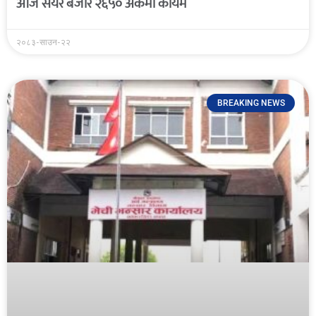
आज सेयर बजार २६५० अंकमा कायम
२०८३-साउन-२२
BREAKING NEWS