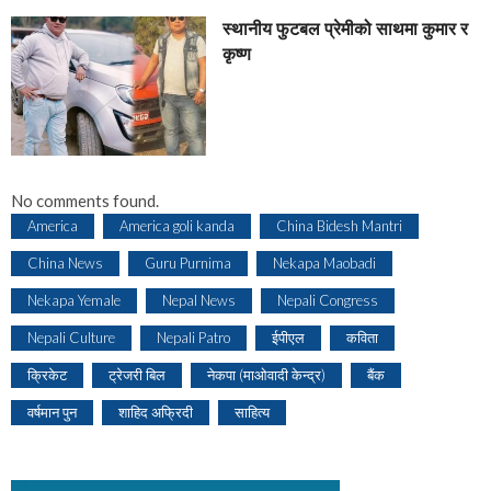
स्थानीय फुटबल प्रेमीको साथमा कुमार र
कृष्ण
No comments found.
America
America goli kanda
China Bidesh Mantri
China News
Guru Purnima
Nekapa Maobadi
Nekapa Yemale
Nepal News
Nepali Congress
Nepali Culture
Nepali Patro
ईपीएल
कविता
क्रिकेट
ट्रेजरी बिल
नेकपा (माओवादी केन्द्र)
बैंक
वर्षमान पुन
शाहिद अफ्रिदी
साहित्य