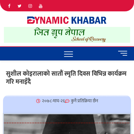
Dyna
ALL NEWS
IN NEPAL
Khab
M
e
n
सुशील कोइरालाको सातौं स्मृति दिवस विभिन्न कार्यक्रम
u
गरि मनाइँदै
B
u
t
t
२०७८-माघ-२६
कुनै प्रतिक्रिया छैन
o
n